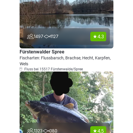
4.3
1497
1127
Fürstenwalder Spree
Fischarten: Flussbarsch, Brachse, Hecht, Karpfen,
Wels
Fluss bei 15517 Fürstenwalde/Spree
4.5
1323
380