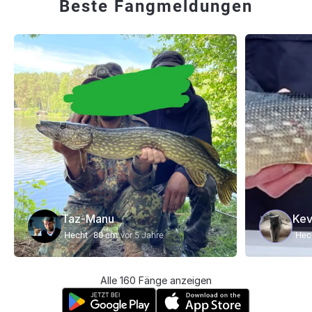
Beste Fangmeldungen
Taz-Manu
Kev
Hecht
80 cm
vor 5 Jahre
Hec
Alle 160 Fänge anzeigen