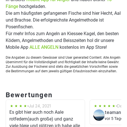
Fänge
hochgeladen.
Die am häufigsten gefangenen Fische sind hier Hecht, Aal
und Brachse. Die erfolgreichste Angelmethode ist
Posenfischen.
Für mehr Infos zum Angeln an Kiessee Kagel, den besten
Ködern, Angelmethoden und Beisszeiten hol dir unsere
Mobile App
ALLE ANGELN
kostenlos im App Store!
Die Angaben zu diesem Gewässer sind User generated Content. Alle Angeln
übernimmt für die Vollständigkeit und Richtigkeit der Inhalte keine Gewähr.
Zur Ausübung der Fischerei sind stets die gesetzlichen Vorschriften sowie
die Bestimmungen auf dem jeweils gültigen Erlaubnisschein einzuhalten.
Bewertungen
Jul 24, 2021
Dec 
Es gibt hier auch noch Aale
teamangle
rotfedern(auch große) und ganz
vor 5 Tagen
viele bleie und plötzen ich habe alle