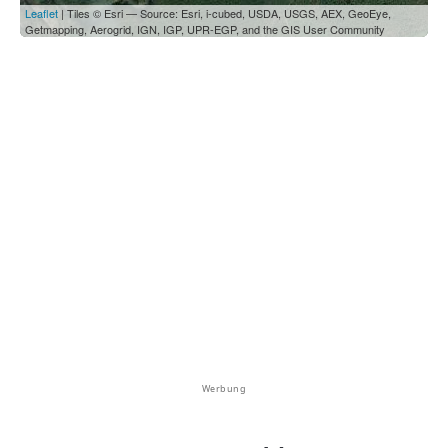
Leaflet
| Tiles © Esri — Source: Esri, i-cubed, USDA, USGS, AEX, GeoEye,
Getmapping, Aerogrid, IGN, IGP, UPR-EGP, and the GIS User Community
Werbung