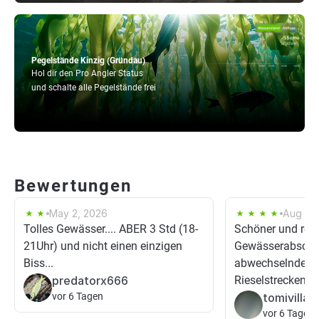
Pegelstände Kinzig (Gründau)
Hol dir den Pro Angler Status
und schalte alle Pegelstände frei
Bewertungen
May 2, 2026
Aug 27,
Tolles Gewässer.... ABER 3 Std (18-
Schöner und rec
21Uhr) und nicht einen einzigen
Gewässerabschni
Biss...
abwechselnde G
predatorx666
Rieselstrecken und
vor 6 Tagen
tomivillag
vor 6 Tagen