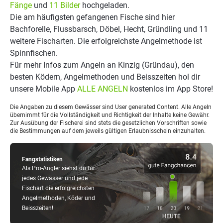
Fänge
und
11 Bilder
hochgeladen.
Die am häufigsten gefangenen Fische sind hier
Bachforelle, Flussbarsch, Döbel, Hecht, Gründling und 11
weitere Fischarten. Die erfolgreichste Angelmethode ist
Spinnfischen.
Für mehr Infos zum Angeln an Kinzig (Gründau), den
besten Ködern, Angelmethoden und Beisszeiten hol dir
unsere Mobile App
ALLE ANGELN
kostenlos im App Store!
Die Angaben zu diesem Gewässer sind User generated Content. Alle Angeln
übernimmt für die Vollständigkeit und Richtigkeit der Inhalte keine Gewähr.
Zur Ausübung der Fischerei sind stets die gesetzlichen Vorschriften sowie
die Bestimmungen auf dem jeweils gültigen Erlaubnisschein einzuhalten.
Fangstatistiken
Als Pro-Angler siehst du für
jedes Gewässer und jede
Fischart die erfolgreichsten
Angelmethoden, Köder und
Beisszeiten!