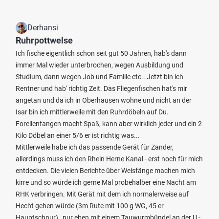
Derhansi
Ruhrpottwelse
Ich fische eigentlich schon seit gut 50 Jahren, hab's dann
immer Mal wieder unterbrochen, wegen Ausbildung und
Studium, dann wegen Job und Familie etc.. Jetzt bin ich
Rentner und hab' richtig Zeit. Das Fliegenfischen hat's mir
angetan und da ich in Oberhausen wohne und nicht an der
Isar bin ich mittlerweile mit den Ruhrdöbeln auf Du.
Forellenfangen macht Spaß, kann aber wirklich jeder und ein 2
Kilo Döbel an einer 5/6 er ist richtig was...
Mittlerweile habe ich das passende Gerät für Zander,
allerdings muss ich den Rhein Herne Kanal - erst noch für mich
entdecken. Die vielen Berichte über Welsfänge machen mich
kirre und so würde ich gerne Mal probehalber eine Nacht am
RHK verbringen. Mit Gerät mit dem ich normalerweise auf
Hecht gehen würde (3m Rute mit 100 g WG, 45 er
Hauptschnur) , nur eben mit einem Tauwurmbündel an der U -