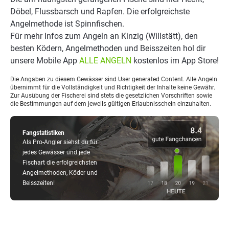
Döbel, Flussbarsch und Rapfen. Die erfolgreichste
Angelmethode ist Spinnfischen.
Für mehr Infos zum Angeln an Kinzig (Willstätt), den
besten Ködern, Angelmethoden und Beisszeiten hol dir
unsere Mobile App
ALLE ANGELN
kostenlos im App Store!
Die Angaben zu diesem Gewässer sind User generated Content. Alle Angeln
übernimmt für die Vollständigkeit und Richtigkeit der Inhalte keine Gewähr.
Zur Ausübung der Fischerei sind stets die gesetzlichen Vorschriften sowie
die Bestimmungen auf dem jeweils gültigen Erlaubnisschein einzuhalten.
Fangstatistiken
Als Pro-Angler siehst du für
jedes Gewässer und jede
Fischart die erfolgreichsten
Angelmethoden, Köder und
Beisszeiten!