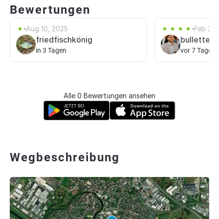
Bewertungen
Aug 10, 2025
Feb 21,
friedfischkönig
bullette0
in 3 Tagen
vor 7 Tagen
Alle 0 Bewertungen ansehen
Wegbeschreibung