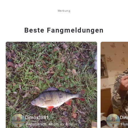
Werbung
Beste Fangmeldungen
Dimos1981
Dim
Flussbarsch
48 cm
vor 8 Jahre
Flu