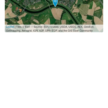
Leaflet
| Tiles © Esri — Source: Esri, i-cubed, USDA, USGS, AEX, GeoEye,
Getmapping, Aerogrid, IGN, IGP, UPR-EGP, and the GIS User Community