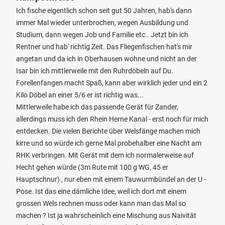
Ich fische eigentlich schon seit gut 50 Jahren, hab's dann
immer Mal wieder unterbrochen, wegen Ausbildung und
Studium, dann wegen Job und Familie etc.. Jetzt bin ich
Rentner und hab' richtig Zeit. Das Fliegenfischen hat's mir
angetan und da ich in Oberhausen wohne und nicht an der
Isar bin ich mittlerweile mit den Ruhrdöbeln auf Du.
Forellenfangen macht Spaß, kann aber wirklich jeder und ein 2
Kilo Döbel an einer 5/6 er ist richtig was...
Mittlerweile habe ich das passende Gerät für Zander,
allerdings muss ich den Rhein Herne Kanal - erst noch für mich
entdecken. Die vielen Berichte über Welsfänge machen mich
kirre und so würde ich gerne Mal probehalber eine Nacht am
RHK verbringen. Mit Gerät mit dem ich normalerweise auf
Hecht gehen würde (3m Rute mit 100 g WG, 45 er
Hauptschnur) , nur eben mit einem Tauwurmbündel an der U -
Pose. Ist das eine dämliche Idee, weil ich dort mit einem
grossen Wels rechnen muss oder kann man das Mal so
machen ? Ist ja wahrscheinlich eine Mischung aus Naivität