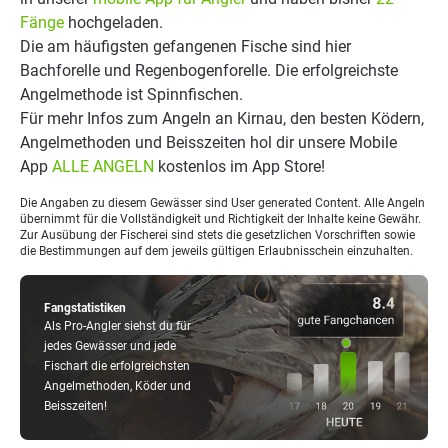
Fänge
hochgeladen.
Die am häufigsten gefangenen Fische sind hier
Bachforelle und Regenbogenforelle. Die erfolgreichste
Angelmethode ist Spinnfischen.
Für mehr Infos zum Angeln an Kirnau, den besten Ködern,
Angelmethoden und Beisszeiten hol dir unsere Mobile
App
ALLE ANGELN
kostenlos im App Store!
Die Angaben zu diesem Gewässer sind User generated Content. Alle Angeln
übernimmt für die Vollständigkeit und Richtigkeit der Inhalte keine Gewähr.
Zur Ausübung der Fischerei sind stets die gesetzlichen Vorschriften sowie
die Bestimmungen auf dem jeweils gültigen Erlaubnisschein einzuhalten.
Fangstatistiken
Als Pro-Angler siehst du für
jedes Gewässer und jede
Fischart die erfolgreichsten
Angelmethoden, Köder und
Beisszeiten!