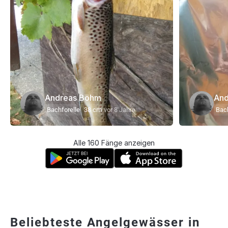
Andreas Böhm
And
Bachforelle
38 cm
vor 8 Jahre
Bach
Alle 160 Fänge anzeigen
Beliebteste Angelgewässer in