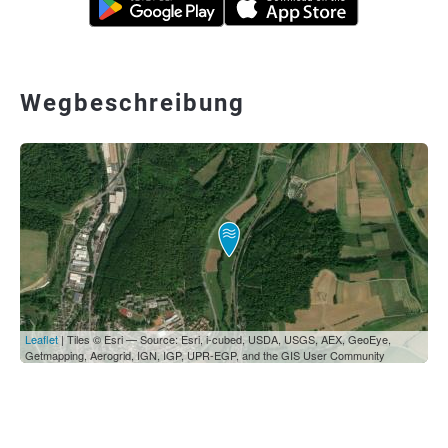
Wegbeschreibung
Leaflet
| Tiles © Esri — Source: Esri, i-cubed, USDA, USGS, AEX, GeoEye,
Getmapping, Aerogrid, IGN, IGP, UPR-EGP, and the GIS User Community