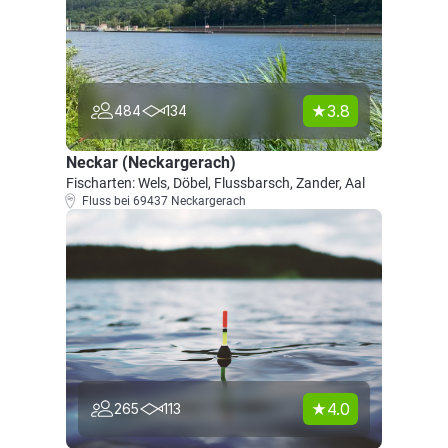
3.8
484
134
Neckar (Neckargerach)
Fischarten: Wels, Döbel, Flussbarsch, Zander, Aal
Fluss bei 69437 Neckargerach
4.0
265
113