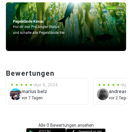
Pegelstände Kirnau
Hol dir den Pro Angler Status
und schalte alle Pegelstände frei
Bewertungen
Apr 8, 2024
Apr 3
marius belz
andreas 
vor 7 Tagen
vor 2 Tagen
Alle 0 Bewertungen ansehen