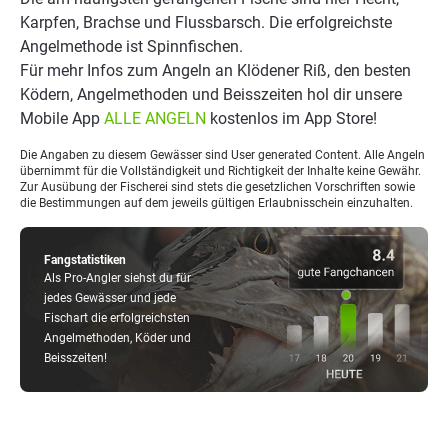
Karpfen, Brachse und Flussbarsch. Die erfolgreichste
Angelmethode ist Spinnfischen.
Für mehr Infos zum Angeln an Klödener Riß, den besten
Ködern, Angelmethoden und Beisszeiten hol dir unsere
Mobile App
ALLE ANGELN
kostenlos im App Store!
Die Angaben zu diesem Gewässer sind User generated Content. Alle Angeln
übernimmt für die Vollständigkeit und Richtigkeit der Inhalte keine Gewähr.
Zur Ausübung der Fischerei sind stets die gesetzlichen Vorschriften sowie
die Bestimmungen auf dem jeweils gültigen Erlaubnisschein einzuhalten.
Fangstatistiken
Als Pro-Angler siehst du für
jedes Gewässer und jede
Fischart die erfolgreichsten
Angelmethoden, Köder und
Beisszeiten!