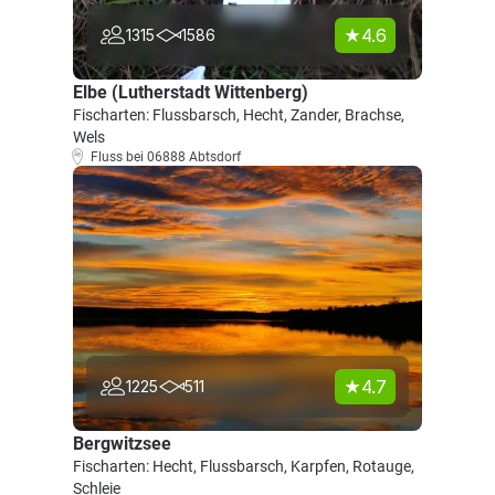
4.6
1315
1586
Elbe (Lutherstadt Wittenberg)
Fischarten: Flussbarsch, Hecht, Zander, Brachse,
Wels
Fluss bei 06888 Abtsdorf
4.7
1225
511
Bergwitzsee
Fischarten: Hecht, Flussbarsch, Karpfen, Rotauge,
Schleie