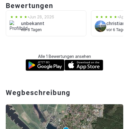
Bewertungen
Jun 28, 2026
Apr 
unbekannt
christian h
vor 8 Tagen
vor 6 Tagen
Alle 1 Bewertungen ansehen
Wegbeschreibung