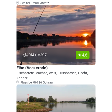
See bei 06901 Ateritz
4.6
914
397
Elbe (Vockerode)
Fischarten: Brachse, Wels, Flussbarsch, Hecht,
Zander
Fluss bei 06786 Gohrau