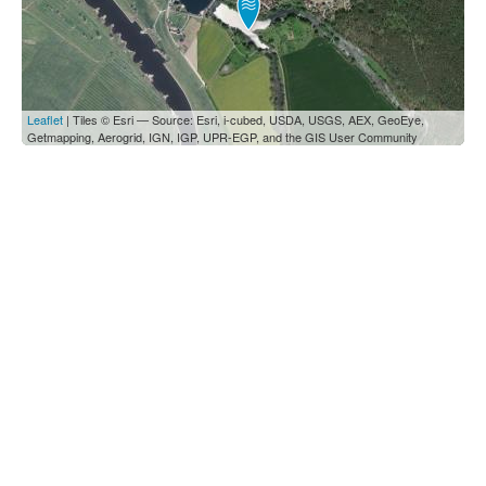
Leaflet
| Tiles © Esri — Source: Esri, i-cubed, USDA, USGS, AEX, GeoEye,
Getmapping, Aerogrid, IGN, IGP, UPR-EGP, and the GIS User Community