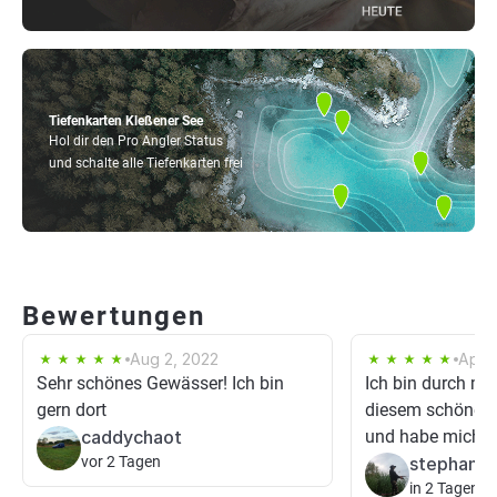
Tiefenkarten Kleßener See
Hol dir den Pro Angler Status
und schalte alle Tiefenkarten frei
Bewertungen
Aug 2, 2022
Apr 9
Sehr schönes Gewässer! Ich bin
Ich bin durch m
gern dort
diesem schönen
caddychaot
und habe mich ver
vor 2 Tagen
in 2 Tagen