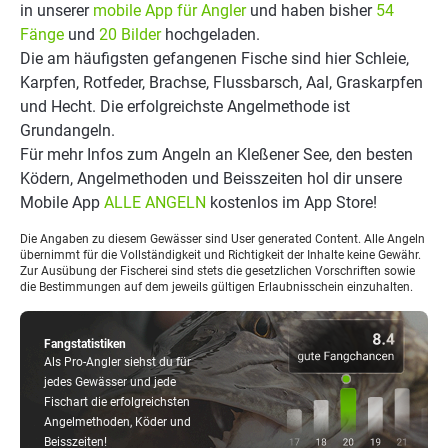
in unserer
mobile App für Angler
und haben bisher
54
Fänge
und
20 Bilder
hochgeladen.
Die am häufigsten gefangenen Fische sind hier Schleie,
Karpfen, Rotfeder, Brachse, Flussbarsch, Aal, Graskarpfen
und Hecht. Die erfolgreichste Angelmethode ist
Grundangeln.
Für mehr Infos zum Angeln an Kleßener See, den besten
Ködern, Angelmethoden und Beisszeiten hol dir unsere
Mobile App
ALLE ANGELN
kostenlos im App Store!
Die Angaben zu diesem Gewässer sind User generated Content. Alle Angeln
übernimmt für die Vollständigkeit und Richtigkeit der Inhalte keine Gewähr.
Zur Ausübung der Fischerei sind stets die gesetzlichen Vorschriften sowie
die Bestimmungen auf dem jeweils gültigen Erlaubnisschein einzuhalten.
Fangstatistiken
Als Pro-Angler siehst du für
jedes Gewässer und jede
Fischart die erfolgreichsten
Angelmethoden, Köder und
Beisszeiten!