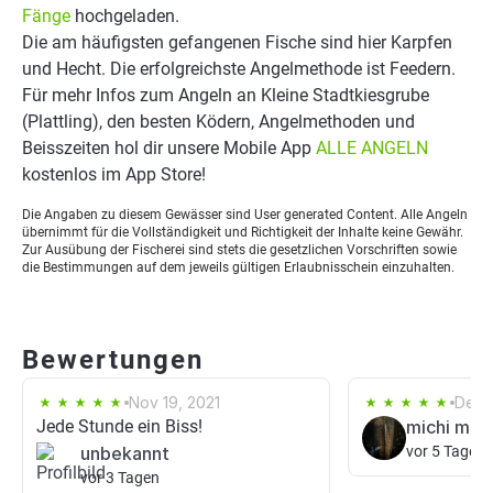
Fänge
hochgeladen.
Die am häufigsten gefangenen Fische sind hier Karpfen
und Hecht. Die erfolgreichste Angelmethode ist Feedern.
Für mehr Infos zum Angeln an Kleine Stadtkiesgrube
(Plattling), den besten Ködern, Angelmethoden und
Beisszeiten hol dir unsere Mobile App
ALLE ANGELN
kostenlos im App Store!
Die Angaben zu diesem Gewässer sind User generated Content. Alle Angeln
übernimmt für die Vollständigkeit und Richtigkeit der Inhalte keine Gewähr.
Zur Ausübung der Fischerei sind stets die gesetzlichen Vorschriften sowie
die Bestimmungen auf dem jeweils gültigen Erlaubnisschein einzuhalten.
Bewertungen
Nov 19, 2021
Dec 
Jede Stunde ein Biss!
michi moo
unbekannt
vor 5 Tagen
vor 3 Tagen