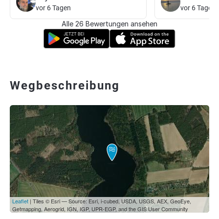
vor 6 Tagen
vor 6 Tagen
Alle 26 Bewertungen ansehen
Wegbeschreibung
Leaflet
| Tiles © Esri — Source: Esri, i-cubed, USDA, USGS, AEX, GeoEye,
Getmapping, Aerogrid, IGN, IGP, UPR-EGP, and the GIS User Community