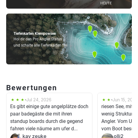
Tiefenkarten Klempowsee
Hol dir den Pro Angler Status
und schalte alle Tiefenkarten frei
Bewertungen
Jul 24, 2026
Jun 15, 2026
Es gibt einige gute angelplätze doch
riesen See, mit 
paar badegäste die mit ihren
wenig Struktur, se
standup boards durch die gegend
Angler. Vom Ufer
fahren viele näume am ufer d...
vom Boot besser, 
kay zeuke
olli2