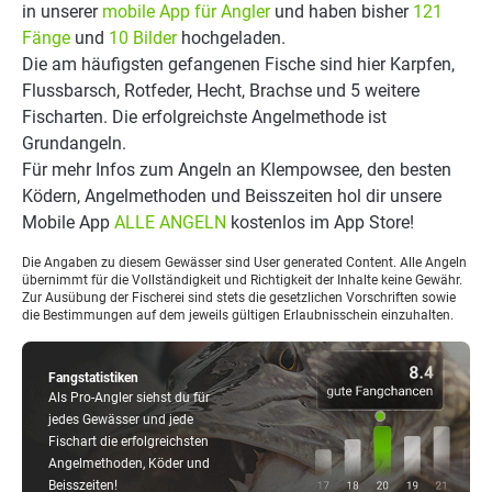
in unserer
mobile App für Angler
und haben bisher
121
Fänge
und
10 Bilder
hochgeladen.
Die am häufigsten gefangenen Fische sind hier Karpfen,
Flussbarsch, Rotfeder, Hecht, Brachse und 5 weitere
Fischarten. Die erfolgreichste Angelmethode ist
Grundangeln.
Für mehr Infos zum Angeln an Klempowsee, den besten
Ködern, Angelmethoden und Beisszeiten hol dir unsere
Mobile App
ALLE ANGELN
kostenlos im App Store!
Die Angaben zu diesem Gewässer sind User generated Content. Alle Angeln
übernimmt für die Vollständigkeit und Richtigkeit der Inhalte keine Gewähr.
Zur Ausübung der Fischerei sind stets die gesetzlichen Vorschriften sowie
die Bestimmungen auf dem jeweils gültigen Erlaubnisschein einzuhalten.
Fangstatistiken
Als Pro-Angler siehst du für
jedes Gewässer und jede
Fischart die erfolgreichsten
Angelmethoden, Köder und
Beisszeiten!