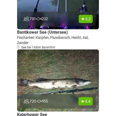
4.3
791
232
Bantikower See (Untersee)
Fischarten: Karpfen, Flussbarsch, Hecht, Aal,
Zander
See bei 16866 Barenthin
4.4
720
155
Katerbower See