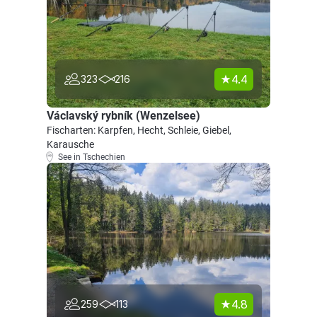
4.4
323
216
Václavský rybník (Wenzelsee)
Fischarten: Karpfen, Hecht, Schleie, Giebel,
Karausche
See in Tschechien
4.8
259
113