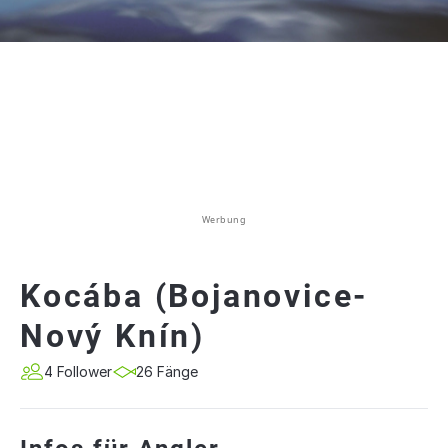
Werbung
Kocába (Bojanovice-
Nový Knín)
4 Follower
26 Fänge