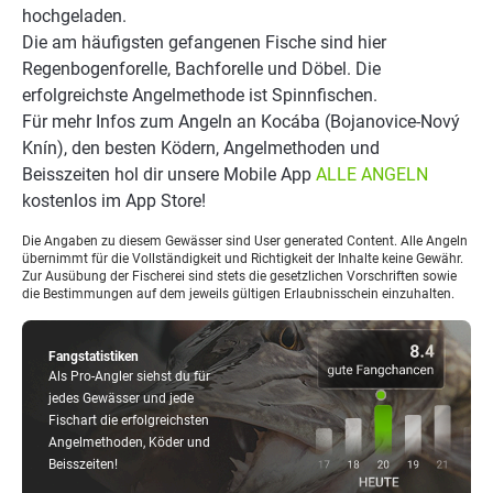
hochgeladen.
Die am häufigsten gefangenen Fische sind hier
Regenbogenforelle, Bachforelle und Döbel. Die
erfolgreichste Angelmethode ist Spinnfischen.
Für mehr Infos zum Angeln an Kocába (Bojanovice-Nový
Knín), den besten Ködern, Angelmethoden und
Beisszeiten hol dir unsere Mobile App
ALLE ANGELN
kostenlos im App Store!
Die Angaben zu diesem Gewässer sind User generated Content. Alle Angeln
übernimmt für die Vollständigkeit und Richtigkeit der Inhalte keine Gewähr.
Zur Ausübung der Fischerei sind stets die gesetzlichen Vorschriften sowie
die Bestimmungen auf dem jeweils gültigen Erlaubnisschein einzuhalten.
Fangstatistiken
Als Pro-Angler siehst du für
jedes Gewässer und jede
Fischart die erfolgreichsten
Angelmethoden, Köder und
Beisszeiten!