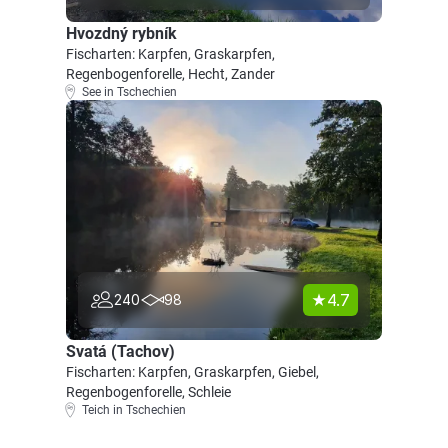
Hvozdný rybník
Fischarten: Karpfen, Graskarpfen,
Regenbogenforelle, Hecht, Zander
See in Tschechien
4.7
240
98
Svatá (Tachov)
Fischarten: Karpfen, Graskarpfen, Giebel,
Regenbogenforelle, Schleie
Teich in Tschechien