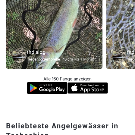
fhdialog
fhd
Regenbogenforelle
40 cm
vor 1 Monat
Reg
Alle 160 Fänge anzeigen
Beliebteste Angelgewässer in