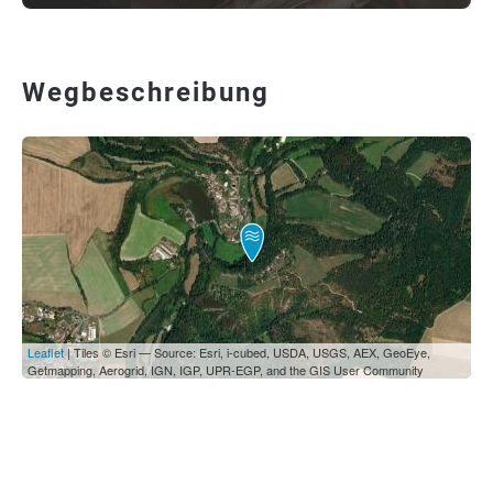
Wegbeschreibung
Leaflet
| Tiles © Esri — Source: Esri, i-cubed, USDA, USGS, AEX, GeoEye,
Getmapping, Aerogrid, IGN, IGP, UPR-EGP, and the GIS User Community