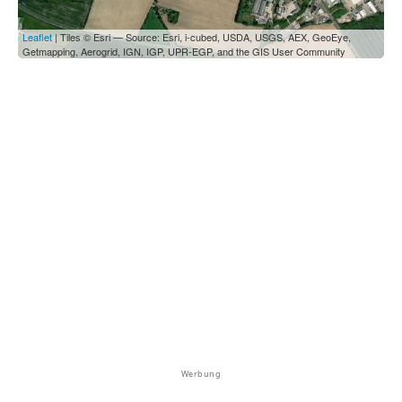
Leaflet
| Tiles © Esri — Source: Esri, i-cubed, USDA, USGS, AEX, GeoEye,
Getmapping, Aerogrid, IGN, IGP, UPR-EGP, and the GIS User Community
Werbung