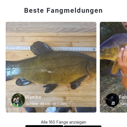
Beste Fangmeldungen
Wambo
Fab
Schleie
45 cm
vor 1 Jahr
Kar
Alle 160 Fänge anzeigen