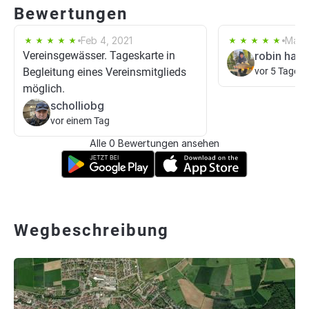
Bewertungen
Feb 4, 2021
May 
Vereinsgewässer. Tageskarte in
robin har
Begleitung eines Vereinsmitglieds
vor 5 Tagen
möglich.
scholliobg
vor einem Tag
Alle 0 Bewertungen ansehen
Wegbeschreibung