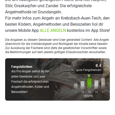
Stör, Graskarpfen und Zander. Die erfolgreichste
Angelmethode ist Grundangeln.
Für mehr Infos zum Angeln an Krebsbach-Auen-Teich, den
besten Ködern, Angelmethoden und Beisszeiten hol dir
unsere Mobile App
ALLE ANGELN
kostenlos im App Store!
Die Angaben zu diesem Gewässer sind User generated Content. Alle Angeln
übernimmt für die Vollständigkeit und Richtigkeit der Inhalte keine Gewähr.
Zur Ausübung der Fischerei sind stets die gesetzlichen Vorschriften sowie
die Bestimmungen auf dem jeweils gültigen Erlaubnisschein einzuhalten.
Fangstatistiken
Als Pro-Angler siehst du für
jedes Gewässer und jede
Fischart die erfolgreichsten
Angelmethoden, Köder und
Beisszeiten!