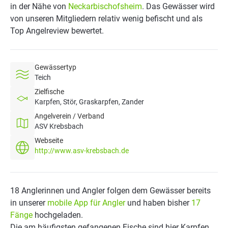
in der Nähe von
Neckarbischofsheim
. Das Gewässer wird
von unseren Mitgliedern relativ wenig befischt und als
Top Angelreview bewertet.
Gewässertyp
Teich
Zielfische
Karpfen, Stör, Graskarpfen, Zander
Angelverein / Verband
ASV Krebsbach
Webseite
http://www.asv-krebsbach.de
18 Anglerinnen und Angler folgen dem Gewässer bereits
in unserer
mobile App für Angler
und haben bisher
17
Fänge
hochgeladen.
Die am häufigsten gefangenen Fische sind hier Karpfen,