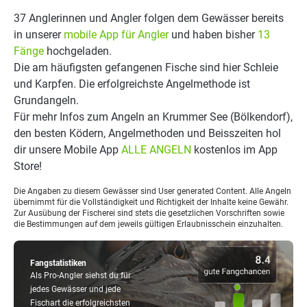
37 Anglerinnen und Angler folgen dem Gewässer bereits
in unserer
mobile App für Angler
und haben bisher
13
Fänge
hochgeladen.
Die am häufigsten gefangenen Fische sind hier Schleie
und Karpfen. Die erfolgreichste Angelmethode ist
Grundangeln.
Für mehr Infos zum Angeln an Krummer See (Bölkendorf),
den besten Ködern, Angelmethoden und Beisszeiten hol
dir unsere Mobile App
ALLE ANGELN
kostenlos im App
Store!
Die Angaben zu diesem Gewässer sind User generated Content. Alle Angeln
übernimmt für die Vollständigkeit und Richtigkeit der Inhalte keine Gewähr.
Zur Ausübung der Fischerei sind stets die gesetzlichen Vorschriften sowie
die Bestimmungen auf dem jeweils gültigen Erlaubnisschein einzuhalten.
Fangstatistiken
Als Pro-Angler siehst du für
jedes Gewässer und jede
Fischart die erfolgreichsten