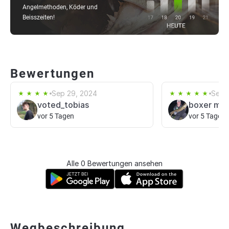
Angelmethoden, Köder und
Beisszeiten!
Bewertungen
Sep 29, 2024
Sep 
voted_tobias
boxer mik
vor 5 Tagen
vor 5 Tagen
Alle 0 Bewertungen ansehen
Wegbeschreibung