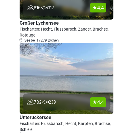
4.4
816
317
Großer Lychensee
Fischarten: Hecht, Flussbarsch, Zander, Brachse,
Rotauge
See bei 17279 Lychen
4.4
782
239
Unteruckersee
Fischarten: Flussbarsch, Hecht, Karpfen, Brachse,
Schleie