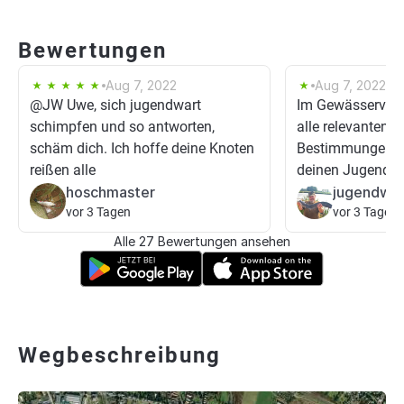
Bewertungen
Aug 7, 2022
Aug 7, 2022
@JW Uwe, sich jugendwart
Im Gewässerverze
schimpfen und so antworten,
alle relevanten 
schäm dich. Ich hoffe deine Knoten
Bestimmungen od
reißen alle
deinen Jugendwa
hoschmaster
jugendwa
vor 3 Tagen
vor 3 Tagen
Alle 27 Bewertungen ansehen
Wegbeschreibung