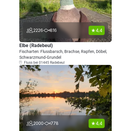
4.4
2226
816
Elbe (Radebeul)
Fischarten: Flussbarsch, Brachse, Rapfen, Döbel,
Schwarzmund-Grundel
Fluss bei 01445 Radebeul
4.4
2000
778