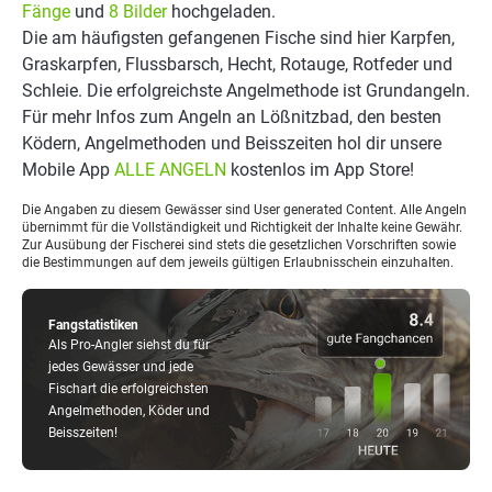
Fänge
und
8 Bilder
hochgeladen.
Die am häufigsten gefangenen Fische sind hier Karpfen,
Graskarpfen, Flussbarsch, Hecht, Rotauge, Rotfeder und
Schleie. Die erfolgreichste Angelmethode ist Grundangeln.
Für mehr Infos zum Angeln an Lößnitzbad, den besten
Ködern, Angelmethoden und Beisszeiten hol dir unsere
Mobile App
ALLE ANGELN
kostenlos im App Store!
Die Angaben zu diesem Gewässer sind User generated Content. Alle Angeln
übernimmt für die Vollständigkeit und Richtigkeit der Inhalte keine Gewähr.
Zur Ausübung der Fischerei sind stets die gesetzlichen Vorschriften sowie
die Bestimmungen auf dem jeweils gültigen Erlaubnisschein einzuhalten.
Fangstatistiken
Als Pro-Angler siehst du für
jedes Gewässer und jede
Fischart die erfolgreichsten
Angelmethoden, Köder und
Beisszeiten!