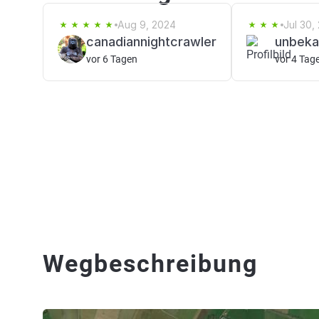
Aug 9, 2024
Jul 30,
canadiannightcrawler
unbeka
vor 6 Tagen
vor 4 Tag
Wegbeschreibung