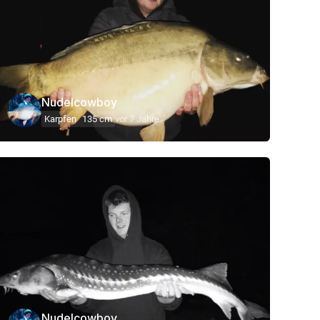
Nudelcowboy
Karpfen
135 cm
vor 7 Jahre
Nudelcowboy