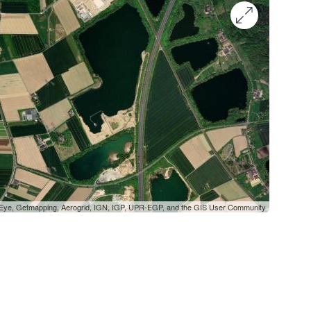
oEye, Getmapping, Aerogrid, IGN, IGP, UPR-EGP, and the GIS User Community