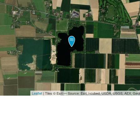
Leaflet
| Tiles © Esri — Source: Esri, i-cubed, USDA, USGS, AEX, Ge