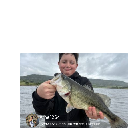
Arne1264
Schwarzbarsch
50 cm
vor 3 Monate