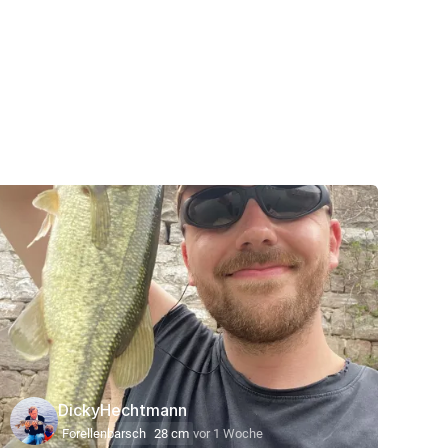
DickyHechtmann
Forellenbarsch
28 cm
vor 1 Woche