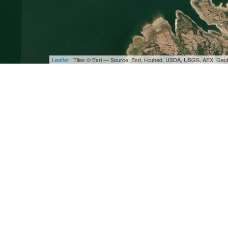
Leaflet
| Tiles © Esri — Source: Esri, i-cubed, USDA, USGS, AEX, Ge