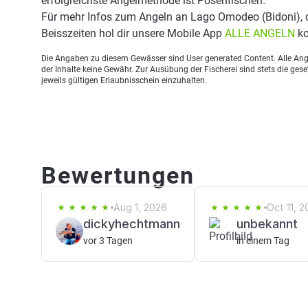
erfolgreichste Angelmethode ist Posenfischen.
Für mehr Infos zum Angeln an Lago Omodeo (Bidoni),
Beisszeiten hol dir unsere Mobile App
ALLE ANGELN
ko
Die Angaben zu diesem Gewässer sind User generated Content. Alle Ange
der Inhalte keine Gewähr. Zur Ausübung der Fischerei sind stets die ge
jeweils gültigen Erlaubnisschein einzuhalten.
Bewertungen
Aug 1, 2026
Oct 11, 2
dickyhechtmann
unbekannt
vor 3 Tagen
in einem Tag