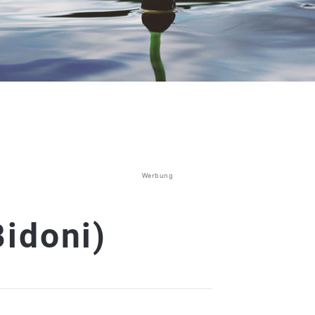
Werbung
idoni)