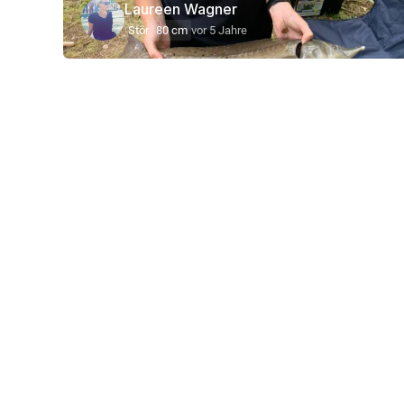
Laureen Wagner
Stör
80 cm
vor 5 Jahre