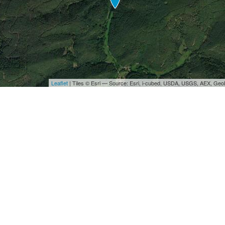
Leaflet
| Tiles © Esri — Source: Esri, i-cubed, USDA, USGS, AEX, Ge