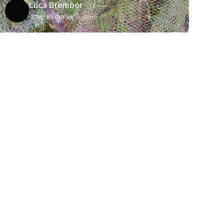
Luca Brembor
Stör
85 cm
vor 5 Jahre