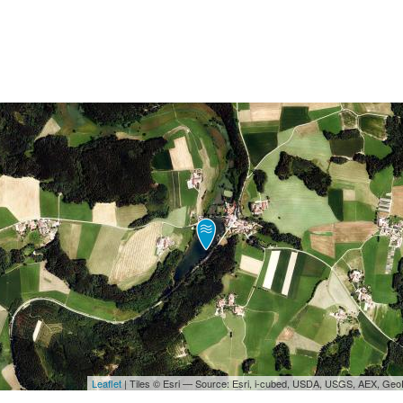
Leaflet
| Tiles © Esri — Source: Esri, i-cubed, USDA, USGS, AEX, Ge