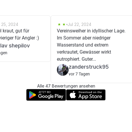
l 25, 2024
Jul 22, 2024
 kraut, gut für
Vereinsweiher in idyllischer Lage.
eriger für Angler :)
Im Sommer aber niedriger
Wasserstand und extrem
lav shepilov
verkrautet, Gewässer wirkt
agen
eutrophiert. Guter...
zanderstruck95
vor 7 Tagen
Alle 47 Bewertungen ansehen