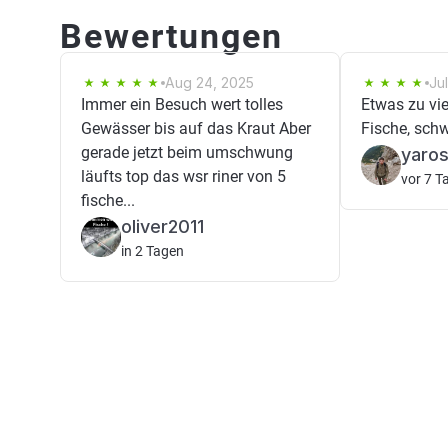
Bewertungen
Aug 24, 2025
Ju
Immer ein Besuch wert tolles
Etwas zu viel
Gewässer bis auf das Kraut Aber
Fische, schwi
gerade jetzt beim umschwung
yaros
läufts top das wsr riner von 5
vor 7 T
fische...
oliver2011
in 2 Tagen