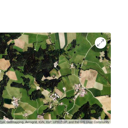
oEye, Getmapping, Aerogrid, IGN, IGP, UPR-EGP, and the GIS User Community