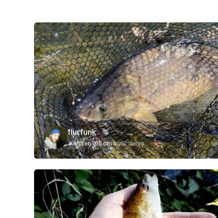
flurfunk
Karpfen
65 cm
vor 2 Jahre