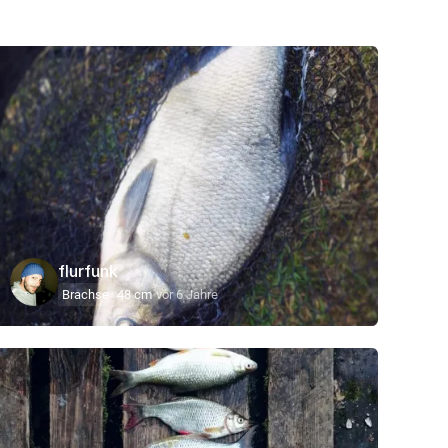
flurfunk
Brachse
48 cm
vor 6 Jahre