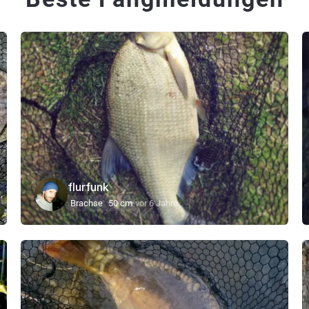
flurfunk
Brachse
50 cm
vor 6 Jahre