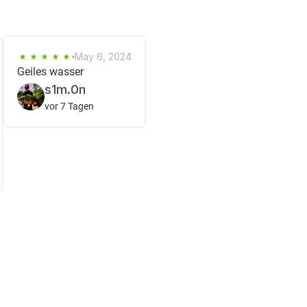
May 6, 2024
Geiles wasser
s1m.0n
vor 7 Tagen