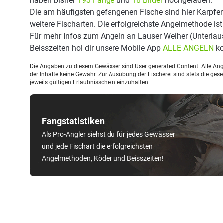
haben bisher
193 Fänge
und
18 Bilder
hochgeladen.
Die am häufigsten gefangenen Fische sind hier Karpfen
weitere Fischarten. Die erfolgreichste Angelmethode ist
Für mehr Infos zum Angeln an Lauser Weiher (Unterlau
Beisszeiten hol dir unsere Mobile App
ALLE ANGELN
ko
Die Angaben zu diesem Gewässer sind User generated Content. Alle Ange
der Inhalte keine Gewähr. Zur Ausübung der Fischerei sind stets die ge
jeweils gültigen Erlaubnisschein einzuhalten.
Fangstatistiken
Als Pro-Angler siehst du für jedes Gewässer
und jede Fischart die erfolgreichsten
Angelmethoden, Köder und Beisszeiten!