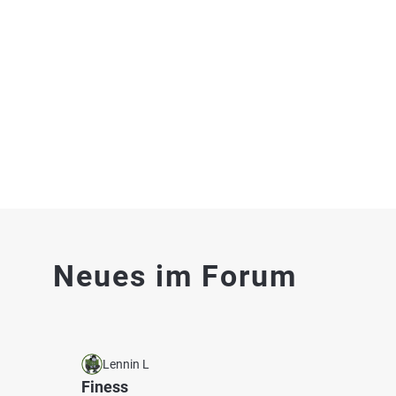
Vagensee
Kupfer
Bach b
Fischarten: Hecht, Regenbogenforelle
Stausee bei 83620 Feldkirchen-Westerham
5.0
20
1
Neues im Forum
Fischzucht am Saum
Mühlb
Bach b
Fischarten: Bachsaibling
Kommerzieller Angelsee/Teich bei 83620 Feldkirchen-
Westerham
Lennin L
Finess