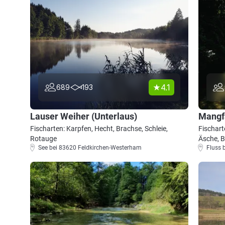
4.1
689
193
Lauser Weiher (Unterlaus)
Mangf
Fischarten: Karpfen, Hecht, Brachse, Schleie,
Fischart
Rotauge
Äsche, 
See bei 83620 Feldkirchen-Westerham
Fluss 