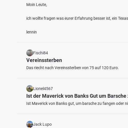
Moin Leute,
ich wollte fragen was eurer Erfahrung besser ist, ein Tex
lennin
4.4
1256
908
Fischi84
Vereinssterben
Höglinger Weiher
Das riecht nach Vereinssterben von 75 auf 120 Euro.
Mangfa
Fischarten: Karpfen, Hecht, Brachse, Graskarpfen,
Fischart
Schleie
Barbe, 
Baggersee bei 83052 Bruckmühl
Fluss 
Lionel4567
Ist der Maverick von Banks Gut um Barsche
Ist Maverick von Banks gut, um barsche zu fangen oder nic
Jack Lupo