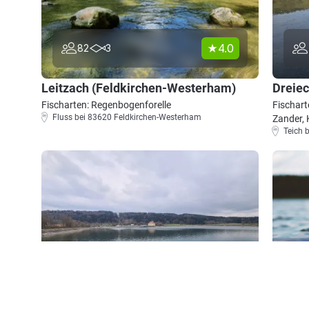
4.0
82
3
Leitzach (Feldkirchen-Westerham)
Dreiec
Fischarten: Regenbogenforelle
Fischart
Fluss bei 83620 Feldkirchen-Westerham
Zander,
Teich 
5.0
41
5