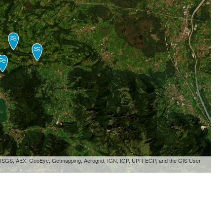
, USGS, AEX, GeoEye, Getmapping, Aerogrid, IGN, IGP, UPR-EGP, and the GIS User