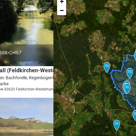
+
−
4.8
588
157
all (Feldkirchen-Westerham)
en: Bachforelle, Regenbogenforelle, Döbel,
Barbe
bei 83620 Feldkirchen-Westerham