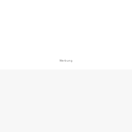
bach (Unterlaus)
ei 83620 Feldkirchen-Westerham
Werbung
0.0
9
0
ach (Westerham)
ei 83620 Feldkirchen-Westerham