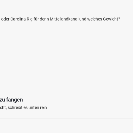
as oder Carolina Rig für denn Mittellandkanal und welches Gewicht?
4.6
850
451
ll (Bruckmühl)
en: Regenbogenforelle, Bachforelle, Döbel,
Äsche
bei 83052 Bruckmühl
 zu fangen
ht, schreibt es unten rein