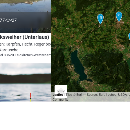
3.9
77
27
ksweiher (Unterlaus)
en: Karpfen, Hecht, Regenbogenforelle,
 Karausche
bei 83620 Feldkirchen-Westerham
| Tiles © Esri — Source: Esri, i-cubed, USDA
Leaflet
Community
5.0
22
0