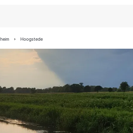
theim
Hoogstede