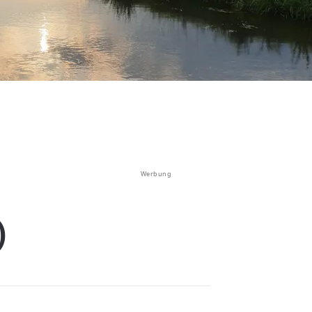
Werbung
)