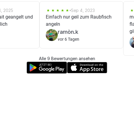
4, 2025
Sep 4, 2023
t geangelt und
Einfach nur geil zum Raubfisch
m
lich
angeln
fl
gi
ramòn.k
vor 6 Tagen
Alle 9 Bewertungen ansehen