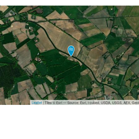
Leaflet
| Tiles © Esri — Source: Esri, i-cubed, USDA, USGS, AEX, Ge