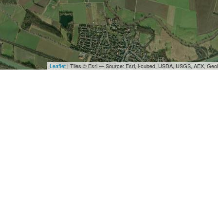
Leaflet
| Tiles © Esri — Source: Esri, i-cubed, USDA, USGS, AEX, Ge