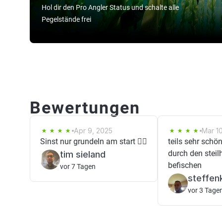
Hol dir den Pro Angler Status und schalte alle
Pegelstände frei
Bewertungen
Apr 9, 2025
Mar 10
Sinst nur grundeln am start 🤷‍♂️
teils sehr schö
durch den stei
tim sieland
befischen
vor 7 Tagen
steffen
vor 3 Tage