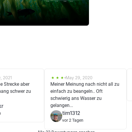
, 2021
May 29, 2020
ne Strecke aber
Meiner Meinung nach nicht all zu
lhang schwer zu
einfach zu beangeln.. Oft
schwierig ans Wasser zu
gelangen...
kr
tim1312
n
vor 2 Tagen