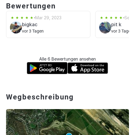
Bewertungen
Mar 29, 2023
Sep 
bigkac
pit k
vor 3 Tagen
vor 3 Tagen
Alle 6 Bewertungen ansehen
Wegbeschreibung