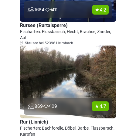
4.2
1684
411
Rursee (Rurtalsperre)
Fischarten: Flussbarsch, Hecht, Brachse, Zander,
Aal
Stausee bei 52396 Heimbach
4.7
869
109
Rur (Linnich)
Fischarten: Bachforelle, Döbel, Barbe, Flussbarsch,
Karpfen