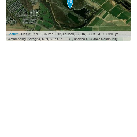
Leaflet
| Tiles © Esri — Source: Esri, i-cubed, USDA, USGS, AEX, GeoEye,
Getmapping, Aerogrid, IGN, IGP, UPR-EGP, and the GIS User Community