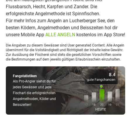
Flussbarsch, Hecht, Karpfen und Zander. Die
erfolgreichste Angelmethode ist Spinnfischen.
Für mehr Infos zum Angeln an Lucherberger See, den
besten Ködern, Angelmethoden und Beisszeiten hol dir
unsere Mobile App
ALLE ANGELN
kostenlos im App Store!
Die Angaben zu diesem Gewässer sind User generated Content. Alle Angeln
übernimmt für die Vollständigkeit und Richtigkeit der Inhalte keine Gewähr.
Zur Ausübung der Fischerei sind stets die gesetzlichen Vorschriften sowie
die Bestimmungen auf dem jeweils gültigen Erlaubnisschein einzuhalten.
Fangstatistiken
Als Pro-Angler siehst du für
jedes Gewässer und jede
Fischart die erfolgreichsten
Angelmethoden, Köder und
Beisszeiten!