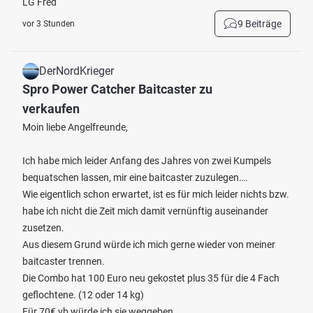
LG Fred
9 Beiträge
vor 3 Stunden
DerNordKrieger
Spro Power Catcher Baitcaster zu
verkaufen
Moin liebe Angelfreunde,
Ich habe mich leider Anfang des Jahres von zwei Kumpels
bequatschen lassen, mir eine baitcaster zuzulegen….
Wie eigentlich schon erwartet, ist es für mich leider nichts bzw.
habe ich nicht die Zeit mich damit vernünftig auseinander
zusetzen.
Aus diesem Grund würde ich mich gerne wieder von meiner
baitcaster trennen.
Die Combo hat 100 Euro neu gekostet plus 35 für die 4 Fach
geflochtene. (12 oder 14 kg)
Für 70€ vb würde ich sie weggeben.