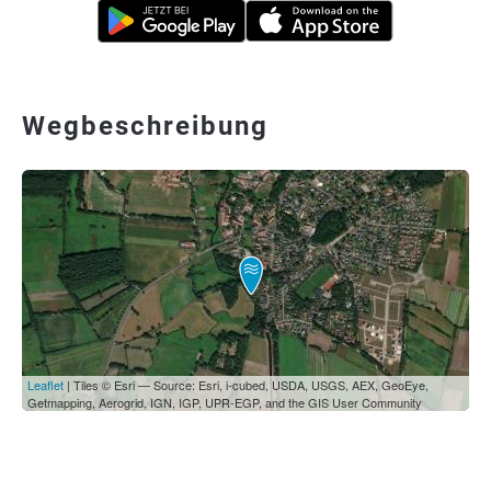
Wegbeschreibung
Leaflet
| Tiles © Esri — Source: Esri, i-cubed, USDA, USGS, AEX, GeoEye,
Getmapping, Aerogrid, IGN, IGP, UPR-EGP, and the GIS User Community