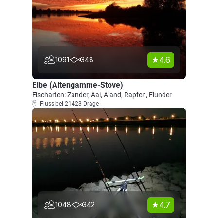
4.6
1091
348
Elbe (Altengamme-Stove)
Fischarten: Zander, Aal, Aland, Rapfen, Flunder
Fluss bei 21423 Drage
4.7
1048
342