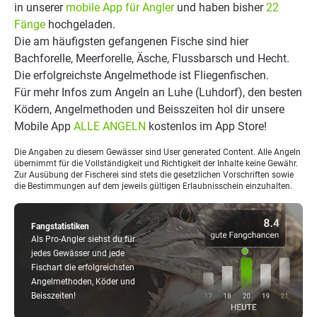
in unserer
mobile App für Angler
und haben bisher
22
Fänge
hochgeladen.
Die am häufigsten gefangenen Fische sind hier
Bachforelle, Meerforelle, Äsche, Flussbarsch und Hecht.
Die erfolgreichste Angelmethode ist Fliegenfischen.
Für mehr Infos zum Angeln an Luhe (Luhdorf), den besten
Ködern, Angelmethoden und Beisszeiten hol dir unsere
Mobile App
ALLE ANGELN
kostenlos im App Store!
Die Angaben zu diesem Gewässer sind User generated Content. Alle Angeln
übernimmt für die Vollständigkeit und Richtigkeit der Inhalte keine Gewähr.
Zur Ausübung der Fischerei sind stets die gesetzlichen Vorschriften sowie
die Bestimmungen auf dem jeweils gültigen Erlaubnisschein einzuhalten.
Fangstatistiken
Als Pro-Angler siehst du für
jedes Gewässer und jede
Fischart die erfolgreichsten
Angelmethoden, Köder und
Beisszeiten!