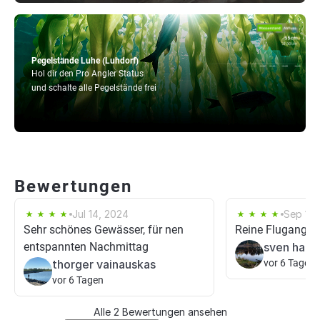
Pegelstände Luhe (Luhdorf)
Hol dir den Pro Angler Status
und schalte alle Pegelstände frei
Bewertungen
Jul 14, 2024
Sep 11,
Sehr schönes Gewässer, für nen
Reine Flugangels
entspannten Nachmittag
sven hara
thorger vainauskas
vor 6 Tagen
vor 6 Tagen
Alle 2 Bewertungen ansehen