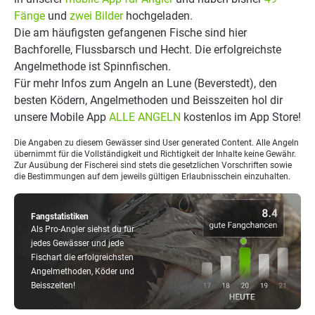
Fänge
und
zwei Bilder
hochgeladen.
Die am häufigsten gefangenen Fische sind hier
Bachforelle, Flussbarsch und Hecht. Die erfolgreichste
Angelmethode ist Spinnfischen.
Für mehr Infos zum Angeln an Lune (Beverstedt), den
besten Ködern, Angelmethoden und Beisszeiten hol dir
unsere Mobile App
ALLE ANGELN
kostenlos im App Store!
Die Angaben zu diesem Gewässer sind User generated Content. Alle Angeln
übernimmt für die Vollständigkeit und Richtigkeit der Inhalte keine Gewähr.
Zur Ausübung der Fischerei sind stets die gesetzlichen Vorschriften sowie
die Bestimmungen auf dem jeweils gültigen Erlaubnisschein einzuhalten.
Fangstatistiken
Als Pro-Angler siehst du für
jedes Gewässer und jede
Fischart die erfolgreichsten
Angelmethoden, Köder und
Beisszeiten!