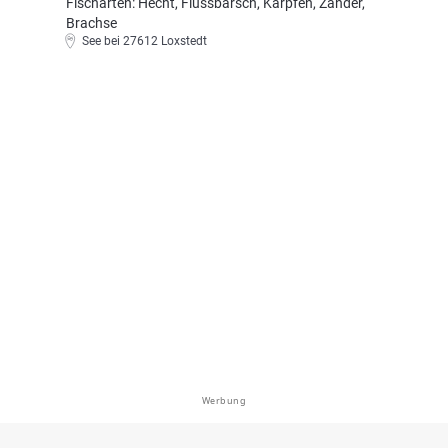
Fischarten: Hecht, Flussbarsch, Karpfen, Zander,
Brachse
See bei 27612 Loxstedt
Werbung