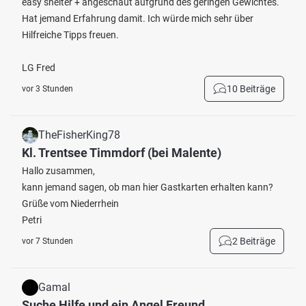
easy shelter + angeschaut aufgrund des geringen Gewichtes.
Hat jemand Erfahrung damit. Ich würde mich sehr über
Hilfreiche Tipps freuen.
LG Fred
10 Beiträge
vor 3 Stunden
TheFisherKing78
Kl. Trentsee Timmdorf (bei Malente)
Hallo zusammen,
kann jemand sagen, ob man hier Gastkarten erhalten kann?
Grüße vom Niederrhein
Petri
2 Beiträge
vor 7 Stunden
Gamal
Suche Hilfe und ein Angel Freund