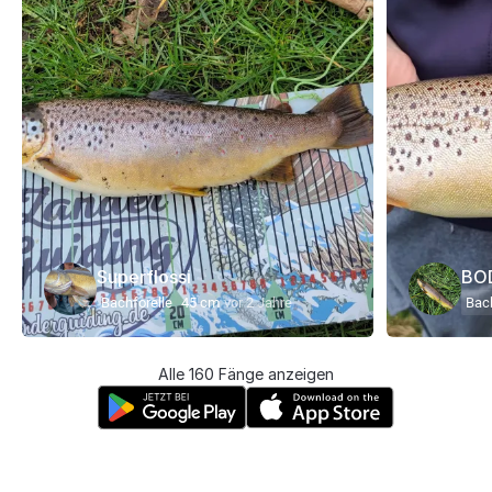
Superflossi
BO
Bachforelle
45 cm
vor 2 Jahre
Bach
Alle 160 Fänge anzeigen