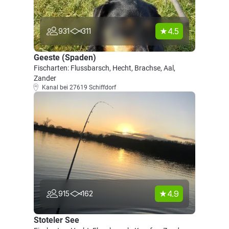
4.5
931
311
Geeste (Spaden)
Fischarten: Flussbarsch, Hecht, Brachse, Aal,
Zander
Kanal bei 27619 Schiffdorf
4.9
915
162
Stoteler See