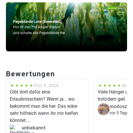
Pegelstände Lune (Beverstedt)
Hol dir den Pro Angler Status
und schalte alle Pegelstände frei
Bewertungen
Oct 4, 2024
Aug 
Gibt dort dafür eine
Viele Hänger und
Erlaubnisschein? Wenn ja... wo
trotzdem geil. 🥶
bekommt man die her. Das wäre
moilosz
sehr hilfreich wenn ihr mir helfen
vor 5 Tagen
könntet....
unbekannt