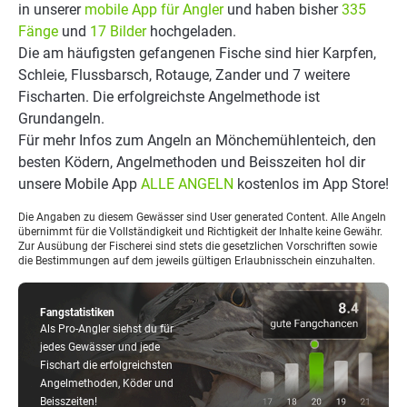
in unserer
mobile App für Angler
und haben bisher
335
Fänge
und
17 Bilder
hochgeladen.
Die am häufigsten gefangenen Fische sind hier Karpfen,
Schleie, Flussbarsch, Rotauge, Zander und 7 weitere
Fischarten. Die erfolgreichste Angelmethode ist
Grundangeln.
Für mehr Infos zum Angeln an Mönchemühlenteich, den
besten Ködern, Angelmethoden und Beisszeiten hol dir
unsere Mobile App
ALLE ANGELN
kostenlos im App Store!
Die Angaben zu diesem Gewässer sind User generated Content. Alle Angeln
übernimmt für die Vollständigkeit und Richtigkeit der Inhalte keine Gewähr.
Zur Ausübung der Fischerei sind stets die gesetzlichen Vorschriften sowie
die Bestimmungen auf dem jeweils gültigen Erlaubnisschein einzuhalten.
Fangstatistiken
Als Pro-Angler siehst du für
jedes Gewässer und jede
Fischart die erfolgreichsten
Angelmethoden, Köder und
Beisszeiten!