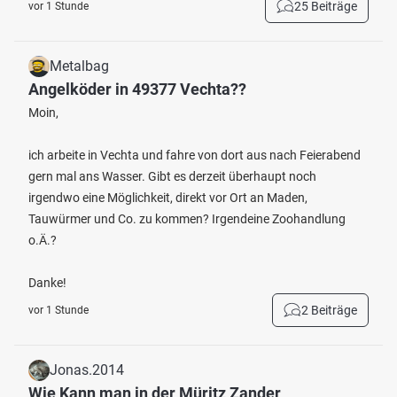
25 Beiträge
vor 1 Stunde
Metalbag
Angelköder in 49377 Vechta??
Moin,
ich arbeite in Vechta und fahre von dort aus nach Feierabend
gern mal ans Wasser. Gibt es derzeit überhaupt noch
irgendwo eine Möglichkeit, direkt vor Ort an Maden,
Tauwürmer und Co. zu kommen? Irgendeine Zoohandlung
o.Ä.?
Danke!
2 Beiträge
vor 1 Stunde
Jonas.2014
Wie Kann man in der Müritz Zander