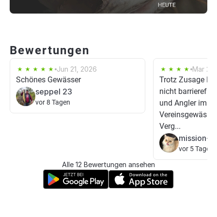
Bewertungen
Jun 21, 2026
Mar 22,
Schönes Gewässer
Trotz Zusage lei
seppel 23
nicht barrierefre
vor 8 Tagen
und Angler im Rol
Vereinsgewässer
Verg...
mission-h
vor 5 Tagen
Alle 12 Bewertungen ansehen