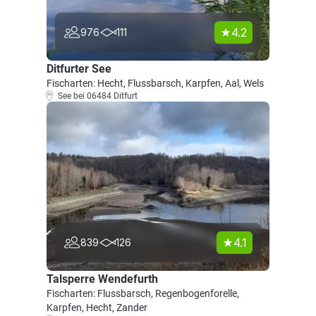
4.2
976
111
Ditfurter See
Fischarten: Hecht, Flussbarsch, Karpfen, Aal, Wels
See bei 06484 Ditfurt
4.1
839
126
Talsperre Wendefurth
Fischarten: Flussbarsch, Regenbogenforelle,
Karpfen, Hecht, Zander