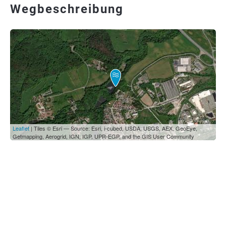
Wegbeschreibung
Leaflet
| Tiles © Esri — Source: Esri, i-cubed, USDA, USGS, AEX, GeoEye,
Getmapping, Aerogrid, IGN, IGP, UPR-EGP, and the GIS User Community