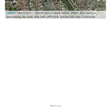
Leaflet
| Tiles © Esri — Source: Esri, i-cubed, USDA, USGS, AEX, GeoEye,
Getmapping, Aerogrid, IGN, IGP, UPR-EGP, and the GIS User Community
Werbung