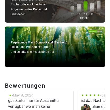
Fischart die erfolgreichsten
Angelmethoden, Köder und
Beisszeiten!
Pegelstände Main-Donau-Kanal (Bamberg)
Hol dir den Pro Angler Status
und schalte alle Pegelstände frei
Bewertungen
May 8, 2024
Jan 
gastkarten nur für Abschnitte
ist das Nachtang
verfügbar wo man keine
julian que