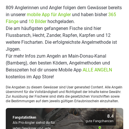
809 Anglerinnen und Angler folgen dem Gewässer bereits
in unserer
mobile App für Angler
und haben bisher
365
Fänge
und
10 Bilder
hochgeladen.
Die am häufigsten gefangenen Fische sind hier
Flussbarsch, Hecht, Zander, Rapfen, Karpfen und 12
weitere Fischarten. Die erfolgreichste Angelmethode ist
Jiggen.
Für mehr Infos zum Angeln an Main-Donau-Kanal
(Bamberg), den besten Ködern, Angelmethoden und
Beisszeiten hol dir unsere Mobile App
ALLE ANGELN
kostenlos im App Store!
Die Angaben zu diesem Gewässer sind User generated Content. Alle Angeln
übernimmt für die Vollständigkeit und Richtigkeit der Inhalte keine Gewähr.
Zur Ausübung der Fischerei sind stets die gesetzlichen Vorschriften sowie
die Bestimmungen auf dem jeweils gültigen Erlaubnisschein einzuhalten.
Fangstatistiken
Als Pro-Angler siehst du für
jedes Gewässer und jede