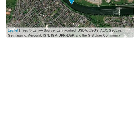
Leaflet
| Tiles © Esri — Source: Esri, i-cubed, USDA, USGS, AEX, GeoEye,
Getmapping, Aerogrid, IGN, IGP, UPR-EGP, and the GIS User Community