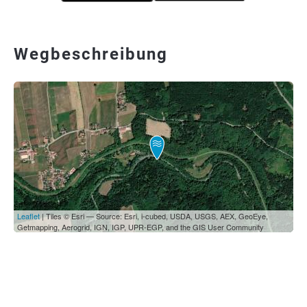
Wegbeschreibung
Leaflet
| Tiles © Esri — Source: Esri, i-cubed, USDA, USGS, AEX, GeoEye,
Getmapping, Aerogrid, IGN, IGP, UPR-EGP, and the GIS User Community