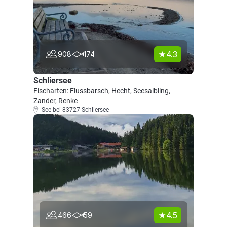
4.3
908
174
Schliersee
Fischarten: Flussbarsch, Hecht, Seesaibling,
Zander, Renke
See bei 83727 Schliersee
4.5
466
59