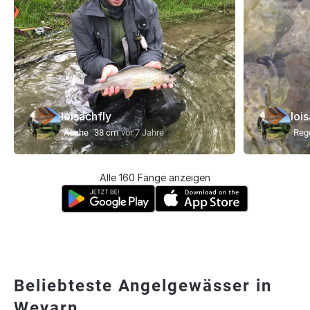
loisachfly
loi
Äsche
38 cm
vor 7 Jahre
Reg
Alle 160 Fänge anzeigen
Beliebteste Angelgewässer in
Weyarn