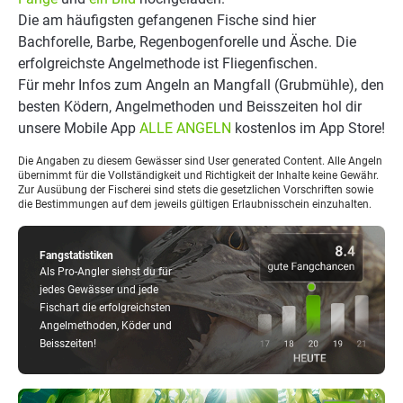
Die am häufigsten gefangenen Fische sind hier
Bachforelle, Barbe, Regenbogenforelle und Äsche. Die
erfolgreichste Angelmethode ist Fliegenfischen.
Für mehr Infos zum Angeln an Mangfall (Grubmühle), den
besten Ködern, Angelmethoden und Beisszeiten hol dir
unsere Mobile App
ALLE ANGELN
kostenlos im App Store!
Die Angaben zu diesem Gewässer sind User generated Content. Alle Angeln
übernimmt für die Vollständigkeit und Richtigkeit der Inhalte keine Gewähr.
Zur Ausübung der Fischerei sind stets die gesetzlichen Vorschriften sowie
die Bestimmungen auf dem jeweils gültigen Erlaubnisschein einzuhalten.
Fangstatistiken
Als Pro-Angler siehst du für
jedes Gewässer und jede
Fischart die erfolgreichsten
Angelmethoden, Köder und
Beisszeiten!