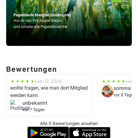
Pegelstände Mangfall (Grubmühle)
Hol dir den Pro Angler Status
und schalte alle Pegelstände frei
Bewertungen
Jun 13, 2024
Jul 1
wollte fragen, wie man dort Mitglied
somma
werden kann.
vor 8 Tagen
unbekannt
vor 7 Tagen
Alle 0 Bewertungen ansehen