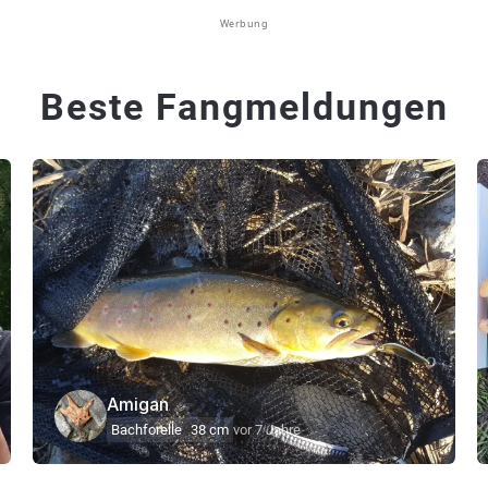
Werbung
Beste Fangmeldungen
Amigan
Bachforelle
38 cm
vor 7 Jahre