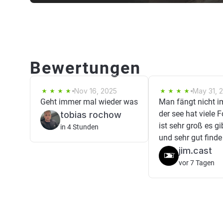
Bewertungen
Nov 16, 2025
May 31, 
Geht immer mal wieder was
Man fängt nicht 
der see hat viele 
tobias rochow
ist sehr groß es gib
in 4 Stunden
und sehr gut finde 
jim.cast
vor 7 Tagen