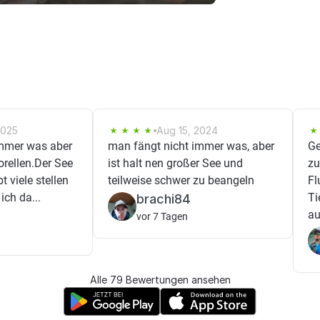
2025
Aug 15, 2024
immer was aber
man fängt nicht immer was, aber
Ge
Forellen.Der See
ist halt nen großer See und
zu
t viele stellen
teilweise schwer zu beangeln
Fl
ich da...
Ti
brachi84
au
vor 7 Tagen
Alle 79 Bewertungen ansehen