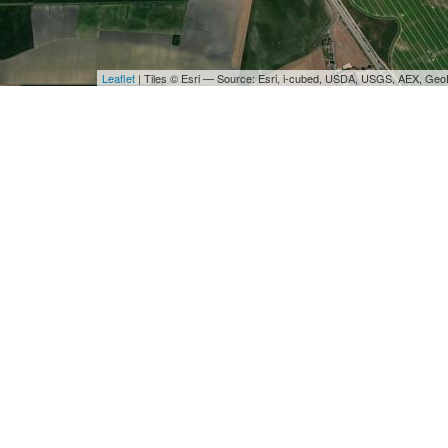
Leaflet
| Tiles © Esri — Source: Esri, i-cubed, USDA, USGS, AEX, Ge