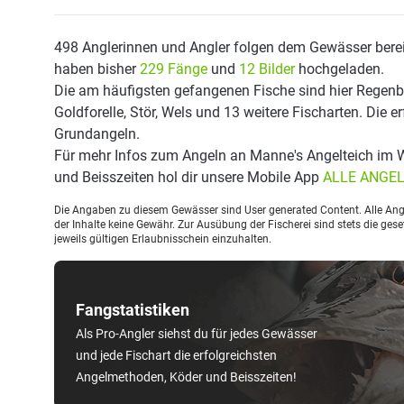
498 Anglerinnen und Angler folgen dem Gewässer berei
haben bisher
229 Fänge
und
12 Bilder
hochgeladen.
Die am häufigsten gefangenen Fische sind hier Regenbo
Goldforelle, Stör, Wels und 13 weitere Fischarten. Die 
Grundangeln.
Für mehr Infos zum Angeln an Manne's Angelteich im 
und Beisszeiten hol dir unsere Mobile App
ALLE ANGE
Die Angaben zu diesem Gewässer sind User generated Content. Alle Ange
der Inhalte keine Gewähr. Zur Ausübung der Fischerei sind stets die ge
jeweils gültigen Erlaubnisschein einzuhalten.
Fangstatistiken
Als Pro-Angler siehst du für jedes Gewässer
und jede Fischart die erfolgreichsten
Angelmethoden, Köder und Beisszeiten!