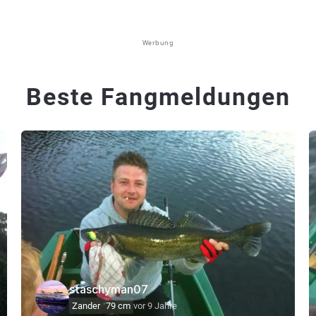
Werbung
Beste Fangmeldungen
staschyman07
Zander
79 cm
vor 9 Jahre