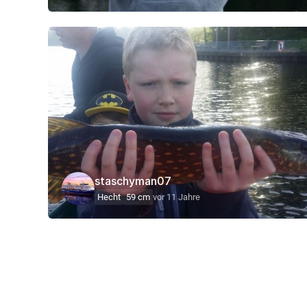
staschyman07
Hecht
59 cm
vor 11 Jahre