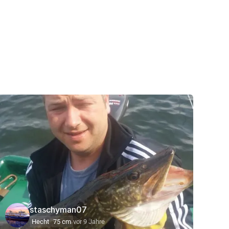
staschyman07
Hecht
75 cm
vor 9 Jahre