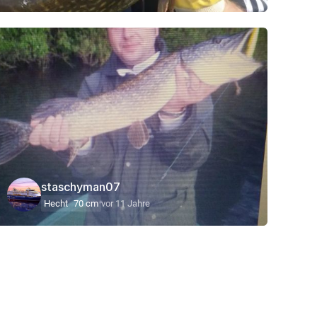
staschyman07
Hecht
70 cm
vor 11 Jahre