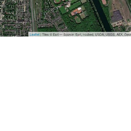
Leaflet
| Tiles © Esri — Source: Esri, i-cubed, USDA, USGS, AEX, Ge