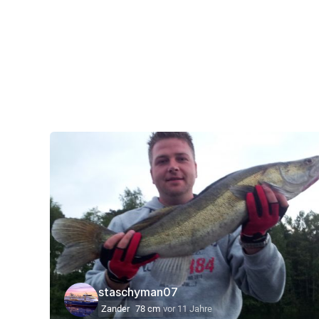
staschyman07
Zander
78 cm
vor 11 Jahre