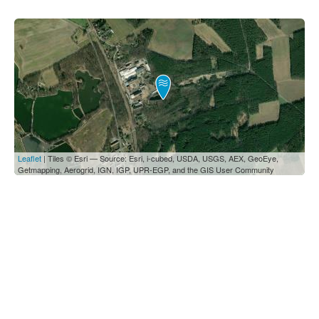
Leaflet
| Tiles © Esri — Source: Esri, i-cubed, USDA, USGS, AEX, GeoEye,
Getmapping, Aerogrid, IGN, IGP, UPR-EGP, and the GIS User Community