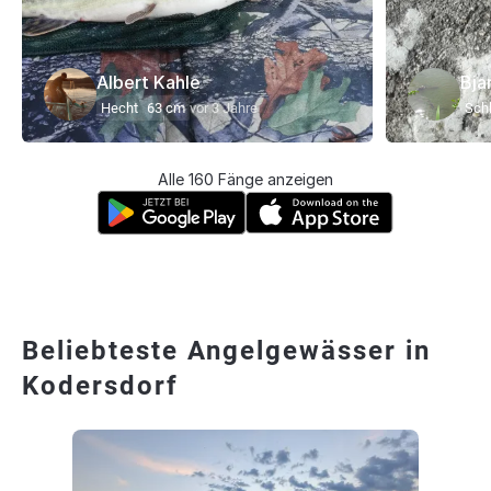
Albert Kahle
Bja
Hecht
63 cm
vor 3 Jahre
Schl
Alle 160 Fänge anzeigen
Beliebteste Angelgewässer in
Kodersdorf