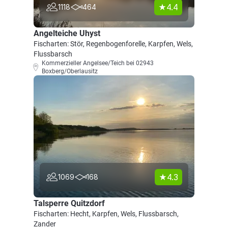
4.4
1118
464
Angelteiche Uhyst
Fischarten: Stör, Regenbogenforelle, Karpfen, Wels,
Flussbarsch
Kommerzieller Angelsee/Teich bei 02943
Boxberg/Oberlausitz
4.3
1069
168
Talsperre Quitzdorf
Fischarten: Hecht, Karpfen, Wels, Flussbarsch,
Zander