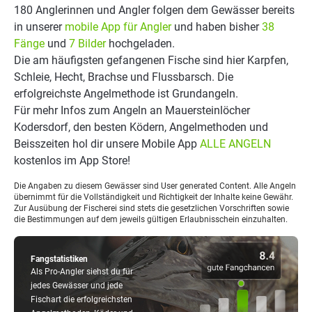
180 Anglerinnen und Angler folgen dem Gewässer bereits
in unserer
mobile App für Angler
und haben bisher
38
Fänge
und
7 Bilder
hochgeladen.
Die am häufigsten gefangenen Fische sind hier Karpfen,
Schleie, Hecht, Brachse und Flussbarsch. Die
erfolgreichste Angelmethode ist Grundangeln.
Für mehr Infos zum Angeln an Mauersteinlöcher
Kodersdorf, den besten Ködern, Angelmethoden und
Beisszeiten hol dir unsere Mobile App
ALLE ANGELN
kostenlos im App Store!
Die Angaben zu diesem Gewässer sind User generated Content. Alle Angeln
übernimmt für die Vollständigkeit und Richtigkeit der Inhalte keine Gewähr.
Zur Ausübung der Fischerei sind stets die gesetzlichen Vorschriften sowie
die Bestimmungen auf dem jeweils gültigen Erlaubnisschein einzuhalten.
Fangstatistiken
Als Pro-Angler siehst du für
jedes Gewässer und jede
Fischart die erfolgreichsten