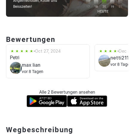
Angelmethoden, Köder und
Beisszeiten!
Bewertungen
Oct 27, 2024
Dec 30
Petri
netti2112
max lian
vor 8 Tagen
vor 8 Tagen
Alle 2 Bewertungen ansehen
Wegbeschreibung