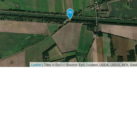
Leaflet
| Tiles © Esri — Source: Esri, i-cubed, USDA, USGS, AEX, Ge