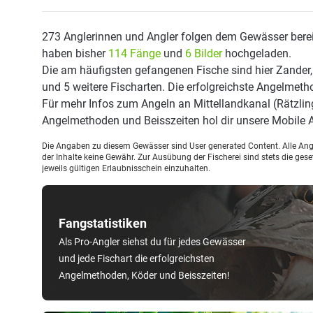
273 Anglerinnen und Angler folgen dem Gewässer berei
haben bisher
114 Fänge
und
6 Bilder
hochgeladen.
Die am häufigsten gefangenen Fische sind hier Zander,
und 5 weitere Fischarten. Die erfolgreichste Angelmeth
Für mehr Infos zum Angeln an Mittellandkanal (Rätzli
Angelmethoden und Beisszeiten hol dir unsere Mobile
Die Angaben zu diesem Gewässer sind User generated Content. Alle Ange
der Inhalte keine Gewähr. Zur Ausübung der Fischerei sind stets die ge
jeweils gültigen Erlaubnisschein einzuhalten.
Fangstatistiken
Als Pro-Angler siehst du für jedes Gewässer
und jede Fischart die erfolgreichsten
Angelmethoden, Köder und Beisszeiten!