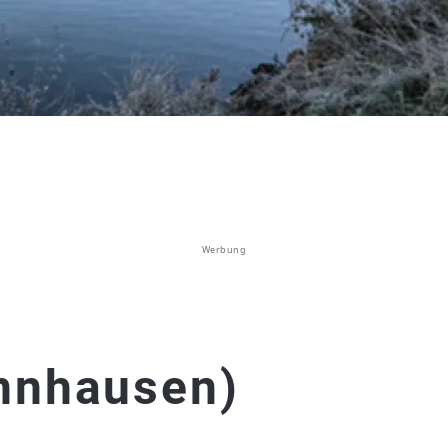
Werbung
nnhausen)