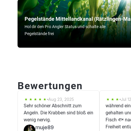
Pegelstände Mittellandkanal (Rätzlingen-M
Hol dir den Pro Angler Status und schalte alle
Pegelstände frei
Bewertungen
Aug 23, 2025
Jul 1
Sehr schöner Abschnitt zum
während ein
Angeln. Die Krabben sind bloß ein
gehalten un
wenig nervig.
Fisch 🐟 na
Freiheit ent
muje89