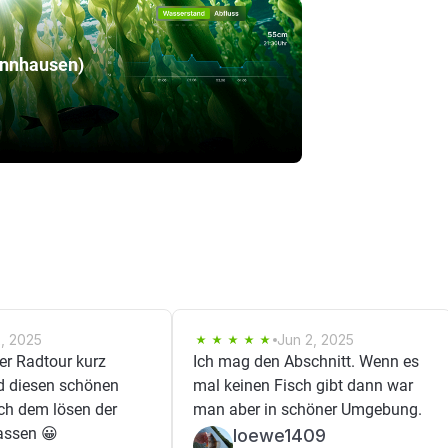
annhausen)
2, 2025
Jun 2, 2025
er Radtour kurz
Ich mag den Abschnitt. Wenn es
d diesen schönen
mal keinen Fisch gibt dann war
ch dem lösen der
man aber in schöner Umgebung.
lassen 😀
loewe1409