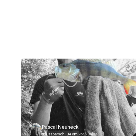
Pascal Neuneck
Flussbarsch
34 cm
vor 5 Jahre