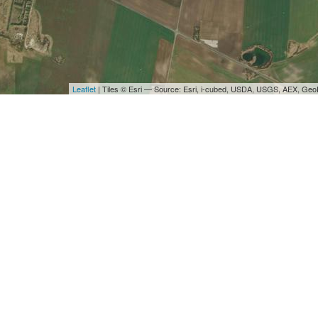
Leaflet
| Tiles © Esri — Source: Esri, i-cubed, USDA, USGS, AEX, Ge