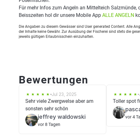
Posenfischen.
Für mehr Infos zum Angeln an Mittelteich Salzmünde,
Beisszeiten hol dir unsere Mobile App
ALLE ANGELN
ko
Die Angaben zu diesem Gewässer sind User generated Content. Alle Ange
der Inhalte keine Gewähr. Zur Ausübung der Fischerei sind stets die ge
jeweils gültigen Erlaubnisschein einzuhalten.
Bewertungen
Jul 23, 2025
Sehr viele Zwergwelse aber am
Toller spot 
sonsten sehr schön
pasc
jeffrey waldowski
vor 4 T
vor 8 Tagen