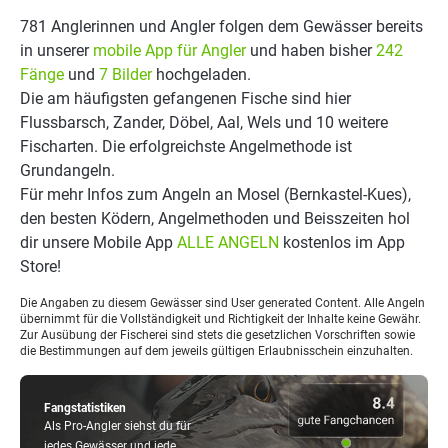
781 Anglerinnen und Angler folgen dem Gewässer bereits
in unserer
mobile App für Angler
und haben bisher
242
Fänge
und
7 Bilder
hochgeladen.
Die am häufigsten gefangenen Fische sind hier
Flussbarsch, Zander, Döbel, Aal, Wels und 10 weitere
Fischarten. Die erfolgreichste Angelmethode ist
Grundangeln.
Für mehr Infos zum Angeln an Mosel (Bernkastel-Kues),
den besten Ködern, Angelmethoden und Beisszeiten hol
dir unsere Mobile App
ALLE ANGELN
kostenlos im App
Store!
Die Angaben zu diesem Gewässer sind User generated Content. Alle Angeln
übernimmt für die Vollständigkeit und Richtigkeit der Inhalte keine Gewähr.
Zur Ausübung der Fischerei sind stets die gesetzlichen Vorschriften sowie
die Bestimmungen auf dem jeweils gültigen Erlaubnisschein einzuhalten.
Fangstatistiken
Als Pro-Angler siehst du für
jedes Gewässer und jede