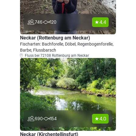
4.4
746
120
Neckar (Rottenburg am Neckar)
Fischarten: Bachforelle, Döbel, Regenbogenforelle,
Barbe, Flussbarsch
Fluss bei 72108 Rottenburg am Neckar
4.0
690
154
Neckar (Kirchentellinsfurt)