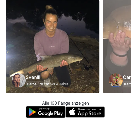
Sveniili
Car
Barbe
70 cm
vor 4 Jahre
Kar
Alle 160 Fänge anzeigen