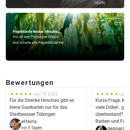
Pegelstände Neckar (Hirschau)
Hol dir den Pro Angler Status
und schalte alle Pegelstände frei
Bewertungen
Jun 17, 2023
Jun 1
Für die Strecke Hirschau gibt es
Kurze Frage, bin 
keine Gastkarten nur für das
viele Döbel.. gibt
Stadtwasser Tübingen
überbestand? Ode
elfeiris
Barben und Forell
vor 5 Tagen
gennaro s.