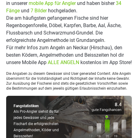
in unserer
mobile App für Angler
und haben bisher
34
Fänge
und
7 Bilder
hochgeladen.
Die am häufigsten gefangenen Fische sind hier
Regenbogenforelle, Döbel, Karpfen, Barbe, Aal, Äsche,
Flussbarsch und Schwarzmund-Grundel. Die
erfolgreichste Angelmethode ist Grundangeln.
Für mehr Infos zum Angeln an Neckar (Hirschau), den
besten Ködern, Angelmethoden und Beisszeiten hol dir
unsere Mobile App
ALLE ANGELN
kostenlos im App Store!
Die Angaben zu diesem Gewässer sind User generated Content. Alle Angeln
übernimmt für die Vollständigkeit und Richtigkeit der Inhalte keine Gewähr.
Zur Ausübung der Fischerei sind stets die gesetzlichen Vorschriften sowie
die Bestimmungen auf dem jeweils gültigen Erlaubnisschein einzuhalten.
Fangstatistiken
Als Pro-Angler siehst du für
jedes Gewässer und jede
Fischart die erfolgreichsten
Angelmethoden, Köder und
Beisszeiten!