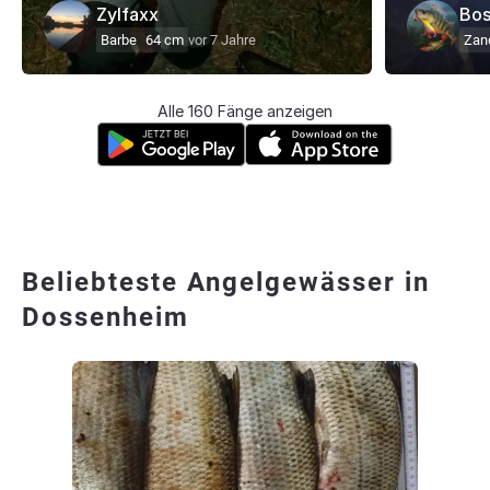
Zylfaxx
Bos
Barbe
64 cm
vor 7 Jahre
Zan
Alle 160 Fänge anzeigen
Beliebteste Angelgewässer in
Dossenheim