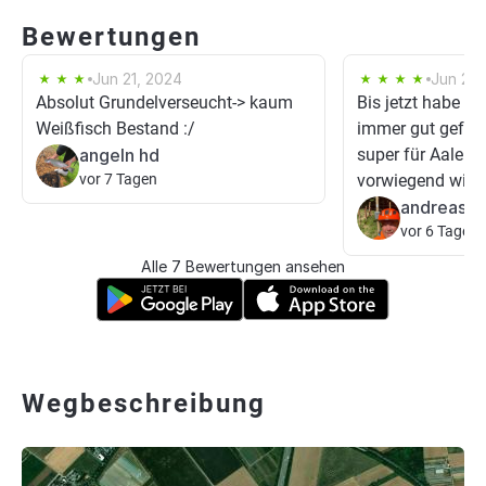
Bewertungen
Jun 21, 2024
Jun 26,
Absolut Grundelverseucht-> kaum
Bis jetzt habe ich
Weißfisch Bestand :/
immer gut gefang
angeln hd
super für Aale. J
vor 7 Tagen
vorwiegend wie ü
andreas0
vor 6 Tagen
Alle 7 Bewertungen ansehen
Wegbeschreibung