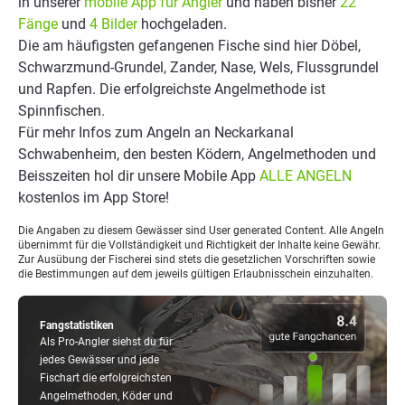
in unserer
mobile App für Angler
und haben bisher
22
Fänge
und
4 Bilder
hochgeladen.
Die am häufigsten gefangenen Fische sind hier Döbel,
Schwarzmund-Grundel, Zander, Nase, Wels, Flussgrundel
und Rapfen. Die erfolgreichste Angelmethode ist
Spinnfischen.
Für mehr Infos zum Angeln an Neckarkanal
Schwabenheim, den besten Ködern, Angelmethoden und
Beisszeiten hol dir unsere Mobile App
ALLE ANGELN
kostenlos im App Store!
Die Angaben zu diesem Gewässer sind User generated Content. Alle Angeln
übernimmt für die Vollständigkeit und Richtigkeit der Inhalte keine Gewähr.
Zur Ausübung der Fischerei sind stets die gesetzlichen Vorschriften sowie
die Bestimmungen auf dem jeweils gültigen Erlaubnisschein einzuhalten.
Fangstatistiken
Als Pro-Angler siehst du für
jedes Gewässer und jede
Fischart die erfolgreichsten
Angelmethoden, Köder und