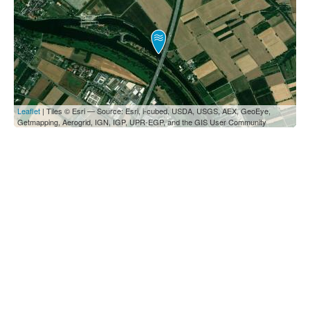
Leaflet
| Tiles © Esri — Source: Esri, i-cubed, USDA, USGS, AEX, GeoEye,
Getmapping, Aerogrid, IGN, IGP, UPR-EGP, and the GIS User Community