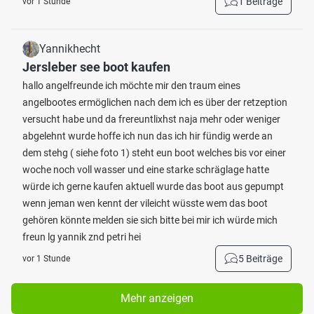
1 Beiträge
vor 1 Stunde
Yannikhecht
Jersleber see boot kaufen
hallo angelfreunde ich möchte mir den traum eines
angelbootes ermöglichen nach dem ich es über der retzeption
versucht habe und da frereuntlixhst naja mehr oder weniger
abgelehnt wurde hoffe ich nun das ich hir fündig werde an
dem stehg ( siehe foto 1) steht eun boot welches bis vor einer
woche noch voll wasser und eine starke schräglage hatte
würde ich gerne kaufen aktuell wurde das boot aus gepumpt
wenn jeman wen kennt der vileicht wüsste wem das boot
gehören könnte melden sie sich bitte bei mir ich würde mich
freun lg yannik znd petri hei
5 Beiträge
vor 1 Stunde
Mehr anzeigen