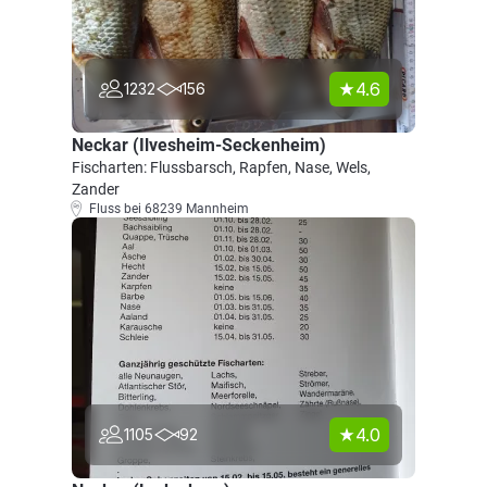
4.6
1232
156
Neckar (Ilvesheim-Seckenheim)
Fischarten: Flussbarsch, Rapfen, Nase, Wels,
Zander
Fluss bei 68239 Mannheim
4.0
1105
92