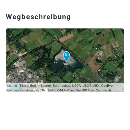
Wegbeschreibung
Leaflet
| Tiles © Esri — Source: Esri, i-cubed, USDA, USGS, AEX, GeoEye,
Getmapping, Aerogrid, IGN, IGP, UPR-EGP, and the GIS User Community