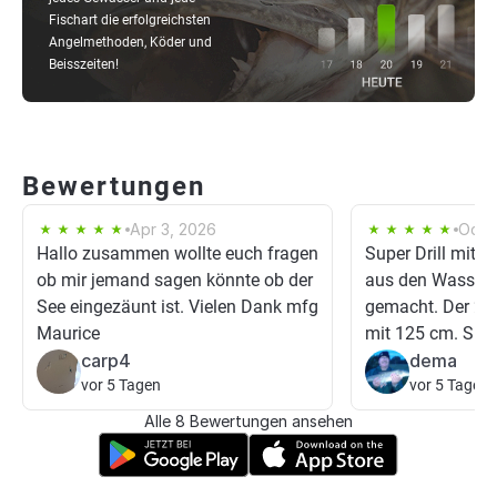
Fischart die erfolgreichsten
Angelmethoden, Köder und
Beisszeiten!
Bewertungen
Apr 3, 2026
Oct 1
Hallo zusammen wollte euch fragen
Super Drill mit 
ob mir jemand sagen könnte ob der
aus den Wasser. 
See eingezäunt ist. Vielen Dank mfg
gemacht. Der 2. 
Maurice
mit 125 cm. Super
carp4
dema
vor 5 Tagen
vor 5 Tagen
Alle 8 Bewertungen ansehen