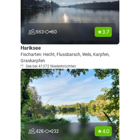
3.7
663
60
Hariksee
Fischarten: Hecht, Flussbarsch, Wels, Karpfen,
Graskarpfen
See bei 41372 Niederkrüchten
4.0
428
232