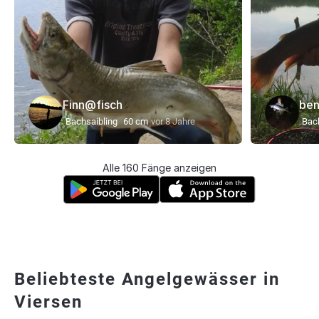
Finn@fisch
be
Bachsaibling
60 cm
vor 8 Jahre
Bac
Alle 160 Fänge anzeigen
Beliebteste Angelgewässer in
Viersen