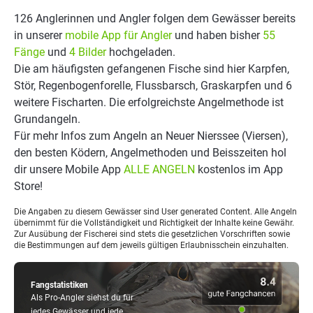
126 Anglerinnen und Angler folgen dem Gewässer bereits
in unserer
mobile App für Angler
und haben bisher
55
Fänge
und
4 Bilder
hochgeladen.
Die am häufigsten gefangenen Fische sind hier Karpfen,
Stör, Regenbogenforelle, Flussbarsch, Graskarpfen und 6
weitere Fischarten. Die erfolgreichste Angelmethode ist
Grundangeln.
Für mehr Infos zum Angeln an Neuer Nierssee (Viersen),
den besten Ködern, Angelmethoden und Beisszeiten hol
dir unsere Mobile App
ALLE ANGELN
kostenlos im App
Store!
Die Angaben zu diesem Gewässer sind User generated Content. Alle Angeln
übernimmt für die Vollständigkeit und Richtigkeit der Inhalte keine Gewähr.
Zur Ausübung der Fischerei sind stets die gesetzlichen Vorschriften sowie
die Bestimmungen auf dem jeweils gültigen Erlaubnisschein einzuhalten.
Fangstatistiken
Als Pro-Angler siehst du für
jedes Gewässer und jede