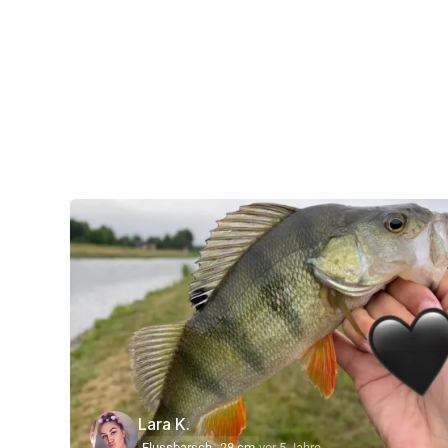
Lara K.
Flussbarsch
28 cm
vor 5 Jahre