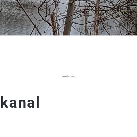
Werbung
nkanal