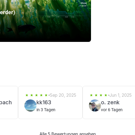
erder)
Sep 20, 2025
Jun 1, 2025
zbach
kk163
o. zenk
in 3 Tagen
vor 6 Tagen
Alle 5 Bewertungen ansehen