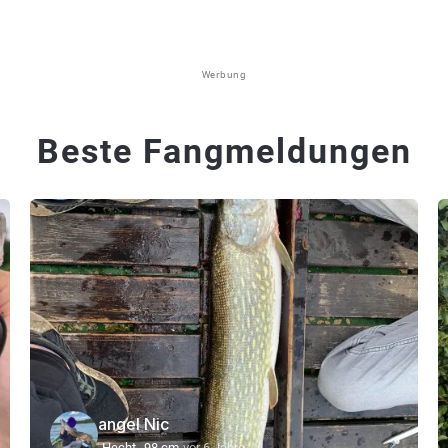
Werbung
Beste Fangmeldungen
angel Nic
Hecht
98 cm
vor 6 Jahre