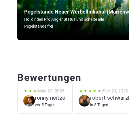
Pegelstände Neuer Werbellinkanal (Marienw
Hol dir den Pro Angler Status und schalte alle
Pegelstände frei
Bewertungen
May 29, 2026
Sep 23, 2025
ronny neitzel
robert schwar
vor 5 Tagen
in 3 Tagen