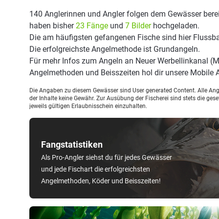
140 Anglerinnen und Angler folgen dem Gewässer berei
haben bisher
23 Fänge
und
7 Bilder
hochgeladen.
Die am häufigsten gefangenen Fische sind hier Flussba
Die erfolgreichste Angelmethode ist Grundangeln.
Für mehr Infos zum Angeln an Neuer Werbellinkanal (M
Angelmethoden und Beisszeiten hol dir unsere Mobile
Die Angaben zu diesem Gewässer sind User generated Content. Alle Ange
der Inhalte keine Gewähr. Zur Ausübung der Fischerei sind stets die ge
jeweils gültigen Erlaubnisschein einzuhalten.
Fangstatistiken
Als Pro-Angler siehst du für jedes Gewässer
und jede Fischart die erfolgreichsten
Angelmethoden, Köder und Beisszeiten!