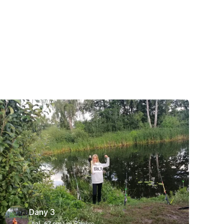
Dany 3
Aal
67 cm
vor 6 Jahre