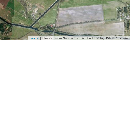
Leaflet
| Tiles © Esri — Source: Esri, i-cubed, USDA, USGS, AEX, Ge