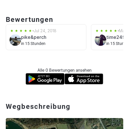
Bewertungen
Jul 24, 2018
May 
pike&perch
time249
in 15 Stunden
in 15 Stunde
Alle 0 Bewertungen ansehen
Wegbeschreibung