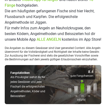
Fänge
hochgeladen.
Die am häufigsten gefangenen Fische sind hier Hecht,
Flussbarsch und Karpfen. Die erfolgreichste
Angelmethode ist Jiggen.
Für mehr Infos zum Angeln an Neuholzkrugsee, den
besten Ködern, Angelmethoden und Beisszeiten hol dir
unsere Mobile App
ALLE ANGELN
kostenlos im App Store!
Die Angaben zu diesem Gewässer sind User generated Content. Alle Angeln
übernimmt für die Vollständigkeit und Richtigkeit der Inhalte keine Gewähr.
Zur Ausübung der Fischerei sind stets die gesetzlichen Vorschriften sowie
die Bestimmungen auf dem jeweils gültigen Erlaubnisschein einzuhalten.
Fangstatistiken
Als Pro-Angler siehst du für
jedes Gewässer und jede
Fischart die erfolgreichsten
Angelmethoden, Köder und
Beisszeiten!