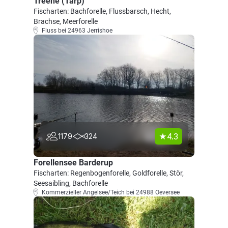
Treene (Tarp)
Fischarten: Bachforelle, Flussbarsch, Hecht,
Brachse, Meerforelle
Fluss bei 24963 Jerrishoe
4.3
1179
324
Forellensee Barderup
Fischarten: Regenbogenforelle, Goldforelle, Stör,
Seesaibling, Bachforelle
Kommerzieller Angelsee/Teich bei 24988 Oeversee