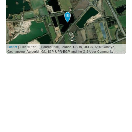
Leaflet
| Tiles © Esri — Source: Esri, i-cubed, USDA, USGS, AEX, GeoEye,
Getmapping, Aerogrid, IGN, IGP, UPR-EGP, and the GIS User Community