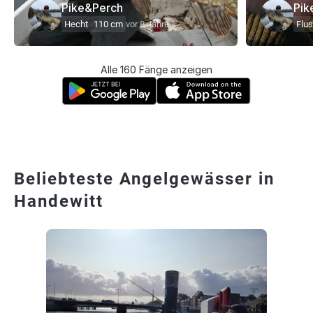
Pike&Perch
Pik
Hecht
110 cm
vor 8 Jahre
Flu
Alle 160 Fänge anzeigen
Beliebteste Angelgewässer in
Handewitt