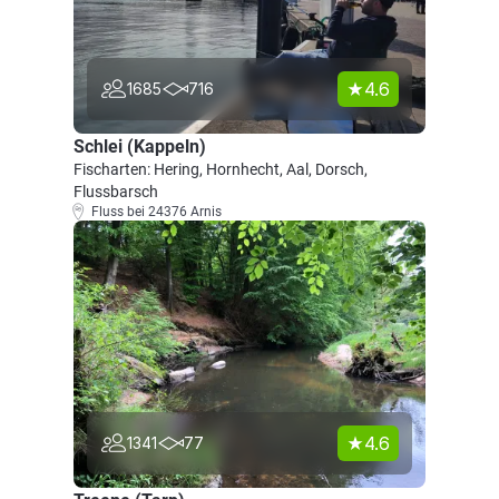
4.6
1685
716
Schlei (Kappeln)
Fischarten: Hering, Hornhecht, Aal, Dorsch,
Flussbarsch
Fluss bei 24376 Arnis
4.6
1341
77