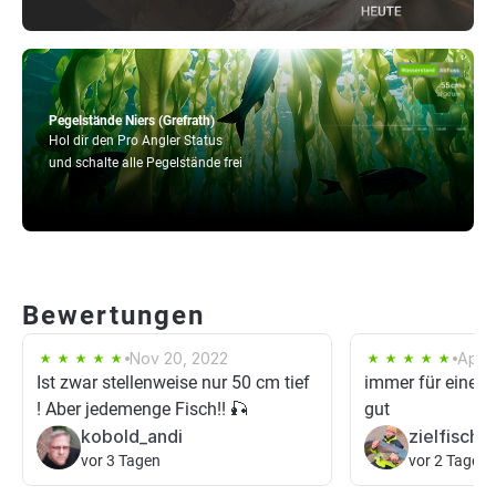
Pegelstände Niers (Grefrath)
Hol dir den Pro Angler Status
und schalte alle Pegelstände frei
Bewertungen
Nov 20, 2022
Apr 1
Ist zwar stellenweise nur 50 cm tief
immer für eine 
! Aber jedemenge Fisch!! 🎣
gut
kobold_andi
zielfische
vor 3 Tagen
vor 2 Tagen