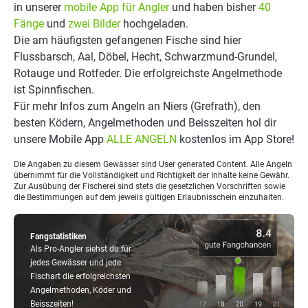
in unserer
mobile App für Angler
und haben bisher
40
Fänge
und
zwei Bilder
hochgeladen.
Die am häufigsten gefangenen Fische sind hier
Flussbarsch, Aal, Döbel, Hecht, Schwarzmund-Grundel,
Rotauge und Rotfeder. Die erfolgreichste Angelmethode
ist Spinnfischen.
Für mehr Infos zum Angeln an Niers (Grefrath), den
besten Ködern, Angelmethoden und Beisszeiten hol dir
unsere Mobile App
ALLE ANGELN
kostenlos im App Store!
Die Angaben zu diesem Gewässer sind User generated Content. Alle Angeln
übernimmt für die Vollständigkeit und Richtigkeit der Inhalte keine Gewähr.
Zur Ausübung der Fischerei sind stets die gesetzlichen Vorschriften sowie
die Bestimmungen auf dem jeweils gültigen Erlaubnisschein einzuhalten.
Fangstatistiken
Als Pro-Angler siehst du für
jedes Gewässer und jede
Fischart die erfolgreichsten
Angelmethoden, Köder und
Beisszeiten!