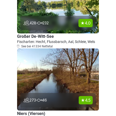
4.0
428
232
Großer De-Witt-See
Fischarten: Hecht, Flussbarsch, Aal, Schleie, Wels
See bei 41334 Nettetal
4.5
273
46
Niers (Viersen)