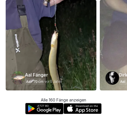
Aal Fänger
Dir
Aal
70 cm
vor 5 Jahre
Aal
Alle 160 Fänge anzeigen