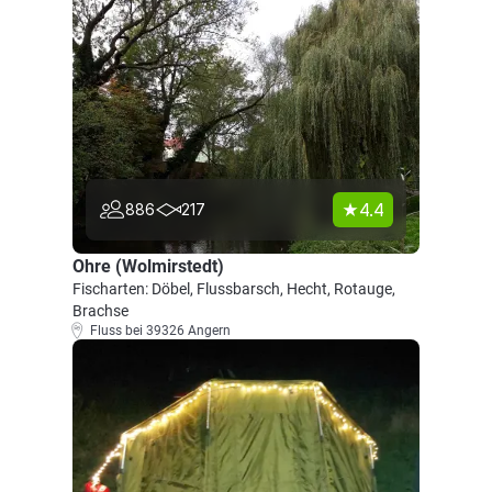
4.4
886
217
Ohre (Wolmirstedt)
Fischarten: Döbel, Flussbarsch, Hecht, Rotauge,
Brachse
Fluss bei 39326 Angern