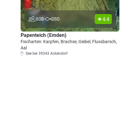
4.4
808
260
Papenteich (Emden)
Fischarten: Karpfen, Brachse, Giebel, Flussbarsch,
Aal
See bei 39343 Ackendorf