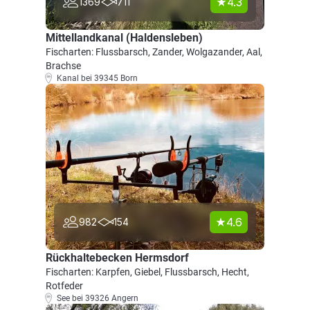
4.3
1369
711
Mittellandkanal (Haldensleben)
Fischarten: Flussbarsch, Zander, Wolgazander, Aal,
Brachse
Kanal bei 39345 Born
4.6
982
154
Rückhaltebecken Hermsdorf
Fischarten: Karpfen, Giebel, Flussbarsch, Hecht,
Rotfeder
See bei 39326 Angern