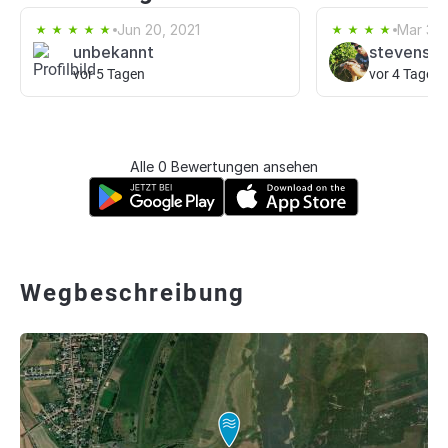
Jun 20, 2021
Mar 30
unbekannt
stevenst
vor 5 Tagen
vor 4 Tagen
Alle 0 Bewertungen ansehen
Wegbeschreibung