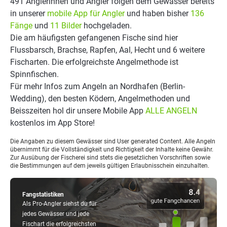
491 Anglerinnen und Angler folgen dem Gewässer bereits
in unserer
mobile App für Angler
und haben bisher
136
Fänge
und
11 Bilder
hochgeladen.
Die am häufigsten gefangenen Fische sind hier
Flussbarsch, Brachse, Rapfen, Aal, Hecht und 6 weitere
Fischarten. Die erfolgreichste Angelmethode ist
Spinnfischen.
Für mehr Infos zum Angeln an Nordhafen (Berlin-
Wedding), den besten Ködern, Angelmethoden und
Beisszeiten hol dir unsere Mobile App
ALLE ANGELN
kostenlos im App Store!
Die Angaben zu diesem Gewässer sind User generated Content. Alle Angeln
übernimmt für die Vollständigkeit und Richtigkeit der Inhalte keine Gewähr.
Zur Ausübung der Fischerei sind stets die gesetzlichen Vorschriften sowie
die Bestimmungen auf dem jeweils gültigen Erlaubnisschein einzuhalten.
Fangstatistiken
Als Pro-Angler siehst du für
jedes Gewässer und jede
Fischart die erfolgreichsten