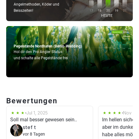
Angelmethoden, Köder und
Beisszeiten!
Pegelstände Nordhafen (Berlin-Wedding)
Hol dir den Pro Angler Status
und schalte alle Pegelstände frei
Bewertungen
Jul 1, 2025
Nov 30
Soll mal besser gewesen sein..
Im hellen sicherli
stef t
aber im dunkeln 
vor 8 Tagen
habe alles mögli