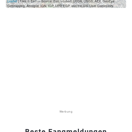
Leaflet
| Tiles © Esri — Source: Esri, i-cubed, USDA, USGS, AEX, GeoEye,
Getmapping, Aerogrid, IGN, IGP, UPR-EGP, and the GIS User Community
Werbung
Beste Fangmeldungen