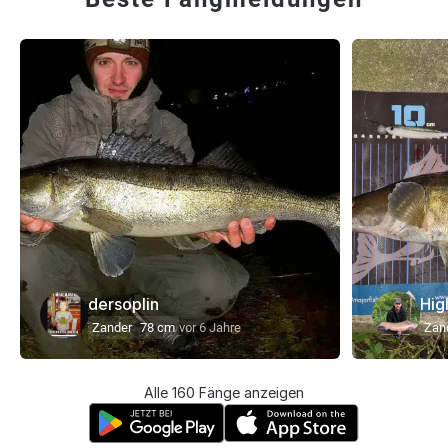
dersoplin
Hig
Zander
78 cm
vor 6 Jahre
Zan
Alle 160 Fänge anzeigen