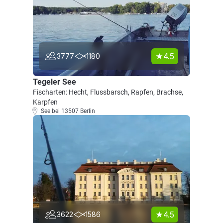
4.5
3777
1180
Tegeler See
Fischarten: Hecht, Flussbarsch, Rapfen, Brachse,
Karpfen
See bei 13507 Berlin
4.5
3622
1586