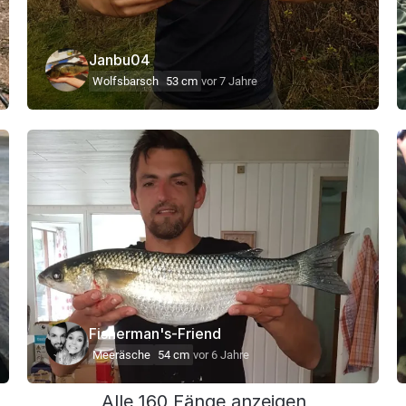
Janbu04
Wolfsbarsch
53 cm
vor 7 Jahre
Fisherman's-Friend
Meeräsche
54 cm
vor 6 Jahre
Alle 160 Fänge anzeigen