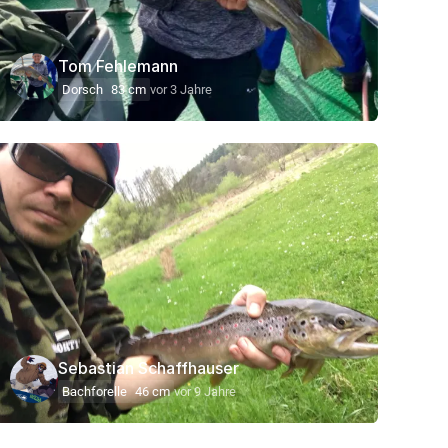
Tom Fehlemann
Dorsch
83 cm
vor 3 Jahre
Sebastian Schaffhauser
Bachforelle
46 cm
vor 9 Jahre