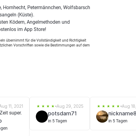
e, Hornhecht, Petermännchen, Wolfsbarsch
sangeln (Küste).
esten Ködern, Angelmethoden und
stenlos im App Store!
ln übernimmt für die Vollständigkeit und Richtigkeit
setzlichen Vorschriften sowie die Bestimmungen auf dem
Aug 11, 2021
Aug 29, 2025
Aug 18
Zeit super.
potsdam71
nickname
o
in 5 Tagen
in 5 Tagen
agen