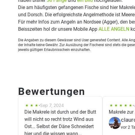
haben bisher
36 Fänge
und
ein Bild
hochgeladen.
Die am häufigsten gefangenen Fische sind hier Makrel
und Dorsch. Die erfolgreichste Angelmethode ist Meere
Für mehr Infos zum Angeln an Nordsee (Agger), den b
Beisszeiten hol dir unsere Mobile App
ALLE ANGELN
ko
Die Angaben zu diesem Gewässer sind User generated Content. Alle Ange
der Inhalte keine Gewähr. Zur Ausübung der Fischerei sind stets die ge
jeweils gültigen Erlaubnisschein einzuhalten.
Bewertungen
Sep 7, 2024
Die Makrele ist durch und der Butt
Makrele zur 
will nicht so recht trotz Wind aus
claur
Ost... Selbst der Däne Schneidert
vor 2 T
hier und die wissen wann...