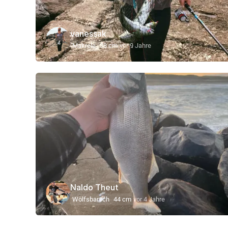
vanessak
Makrele
38 cm
vor 9 Jahre
Naldo Theut
Wolfsbarsch
44 cm
vor 4 Jahre