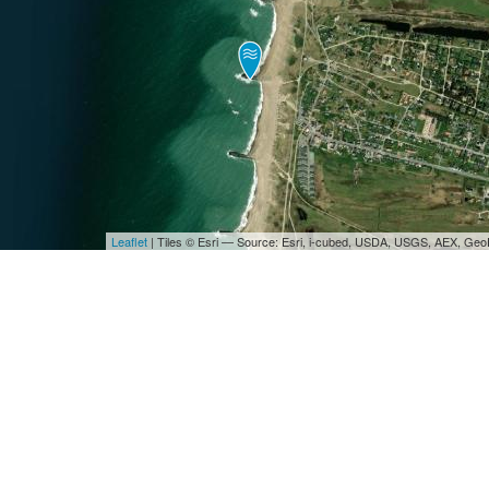
Leaflet
| Tiles © Esri — Source: Esri, i-cubed, USDA, USGS, AEX, Ge