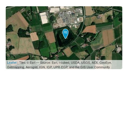
Leaflet
| Tiles © Esri — Source: Esri, i-cubed, USDA, USGS, AEX, GeoEye,
Getmapping, Aerogrid, IGN, IGP, UPR-EGP, and the GIS User Community