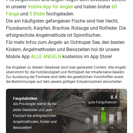
in unserer
mobile App für Angler
und haben bisher
60
Fänge
und
5 Bilder
hochgeladen.
Die am häufigsten gefangenen Fische sind hier Hecht,
Flussbarsch, Karpfen, Brachse, Rotauge und Rotfeder. Die
erfolgreichste Angelmethode ist Spinnfischen.
Für mehr Infos zum Angeln an Ochtruper See, den besten
Ködern, Angelmethoden und Beisszeiten hol dir unsere
Mobile App
ALLE ANGELN
kostenlos im App Store!
Die Angaben zu diesem Gewässer sind User generated Content. Alle Angeln
übernimmt für die Vollständigkeit und Richtigkeit der Inhalte keine Gewähr.
Zur Ausübung der Fischerei sind stets die gesetzlichen Vorschriften sowie
die Bestimmungen auf dem jeweils gültigen Erlaubnisschein einzuhalten.
Fangstatistiken
Als Pro-Angler siehst du für
jedes Gewässer und jede
Fischart die erfolgreichsten
Angelmethoden, Köder und
Beisszeiten!