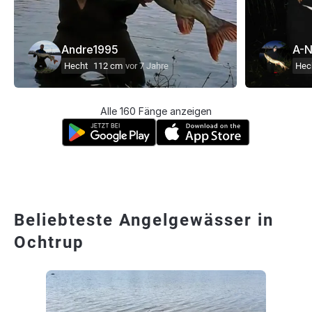
Andre1995
A-N
Hecht
112 cm
vor 7 Jahre
Hec
Alle 160 Fänge anzeigen
Beliebteste Angelgewässer in
Ochtrup