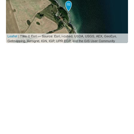
Leaflet
| Tiles © Esri — Source: Esri, i-cubed, USDA, USGS, AEX, GeoEye,
Getmapping, Aerogrid, IGN, IGP, UPR-EGP, and the GIS User Community