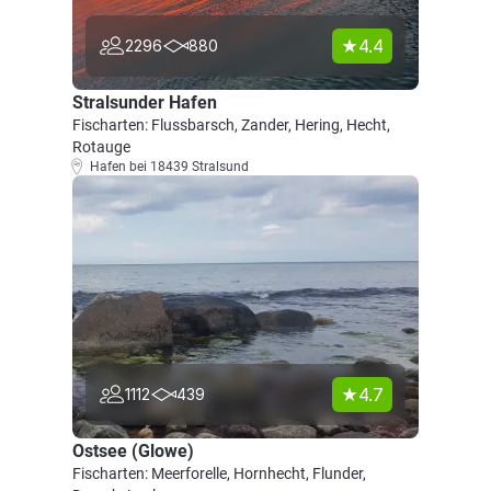
4.4
2296
880
Stralsunder Hafen
Fischarten: Flussbarsch, Zander, Hering, Hecht,
Rotauge
Hafen bei 18439 Stralsund
4.7
1112
439
Ostsee (Glowe)
Fischarten: Meerforelle, Hornhecht, Flunder,