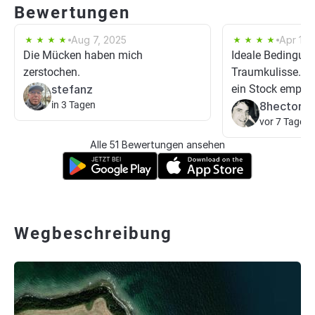
Bewertungen
Aug 7, 2025
Apr 12,
Die Mücken haben mich
Ideale Bedingung
zerstochen.
Traumkulisse. Gr
stefanz
ein Stock empfieh
in 3 Tagen
8hector8
vor 7 Tagen
Alle 51 Bewertungen ansehen
Wegbeschreibung