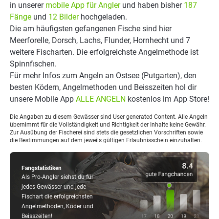
in unserer
mobile App für Angler
und haben bisher
187
Fänge
und
12 Bilder
hochgeladen.
Die am häufigsten gefangenen Fische sind hier
Meerforelle, Dorsch, Lachs, Flunder, Hornhecht und 7
weitere Fischarten. Die erfolgreichste Angelmethode ist
Spinnfischen.
Für mehr Infos zum Angeln an Ostsee (Putgarten), den
besten Ködern, Angelmethoden und Beisszeiten hol dir
unsere Mobile App
ALLE ANGELN
kostenlos im App Store!
Die Angaben zu diesem Gewässer sind User generated Content. Alle Angeln
übernimmt für die Vollständigkeit und Richtigkeit der Inhalte keine Gewähr.
Zur Ausübung der Fischerei sind stets die gesetzlichen Vorschriften sowie
die Bestimmungen auf dem jeweils gültigen Erlaubnisschein einzuhalten.
Fangstatistiken
Als Pro-Angler siehst du für
jedes Gewässer und jede
Fischart die erfolgreichsten
Angelmethoden, Köder und
Beisszeiten!