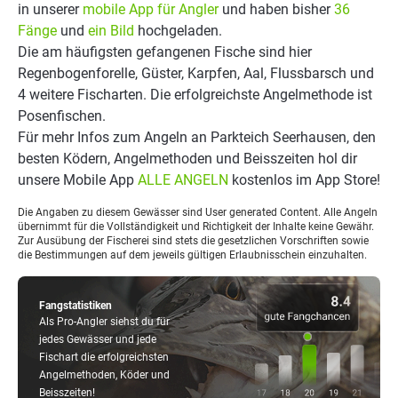
in unserer
mobile App für Angler
und haben bisher
36
Fänge
und
ein Bild
hochgeladen.
Die am häufigsten gefangenen Fische sind hier
Regenbogenforelle, Güster, Karpfen, Aal, Flussbarsch und
4 weitere Fischarten. Die erfolgreichste Angelmethode ist
Posenfischen.
Für mehr Infos zum Angeln an Parkteich Seerhausen, den
besten Ködern, Angelmethoden und Beisszeiten hol dir
unsere Mobile App
ALLE ANGELN
kostenlos im App Store!
Die Angaben zu diesem Gewässer sind User generated Content. Alle Angeln
übernimmt für die Vollständigkeit und Richtigkeit der Inhalte keine Gewähr.
Zur Ausübung der Fischerei sind stets die gesetzlichen Vorschriften sowie
die Bestimmungen auf dem jeweils gültigen Erlaubnisschein einzuhalten.
Fangstatistiken
Als Pro-Angler siehst du für
jedes Gewässer und jede
Fischart die erfolgreichsten
Angelmethoden, Köder und
Beisszeiten!