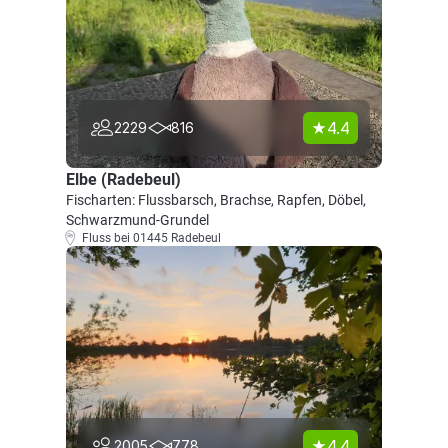
4.4
2229
816
Elbe (Radebeul)
Fischarten: Flussbarsch, Brachse, Rapfen, Döbel,
Schwarzmund-Grundel
Fluss bei 01445 Radebeul
4.4
2005
778