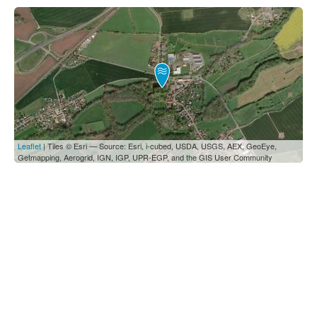
Leaflet
| Tiles © Esri — Source: Esri, i-cubed, USDA, USGS, AEX, GeoEye,
Getmapping, Aerogrid, IGN, IGP, UPR-EGP, and the GIS User Community