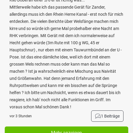
Kilo Döbel an einer 5/6 er ist richtig was...
Mittlerweile habe ich das passende Gerät für Zander,
allerdings muss ich den Rhein Herne Kanal - erst noch für mich
entdecken. Die vielen Berichte über Welsfänge machen mich
kirre und so würde ich gerne Mal probehalber eine Nacht am
RHK verbringen. Mit Gerät mit dem ich normalerweise auf
Hecht gehen würde (3m Rute mit 100 g WG, 45 er
Hauptschnur) , nur eben mit einem Tauwurmbündel an der U -
Pose. Ist das eine dämliche Idee, weil ich dort mit einem
grossen Wels rechnen muss oder kann man das Mal so
machen ? Ist ja wahrscheinlich eine Mischung aus Naivität
und Größenwahn. Hat denn jemand Erfahrung mit den
Ruhrpottwelsen und kann mir ein bisschen auf die Sprünge
helfen ? Ich bitte um Nachsicht, wenn es etwas dauert bis ich
reagiere, ich hab' noch nicht alle Funktionen im Griff. Im
voraus schon Mal schönen Dank !
1 Beiträge
vor 3 Stunden
Mehr anzeigen