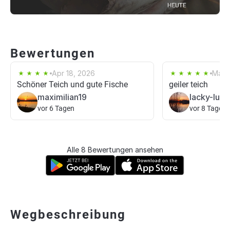
Bewertungen
Apr 18, 2026
Mar 
Schöner Teich und gute Fische
geiler teich
maximilian19
lacky-luc
vor 6 Tagen
vor 8 Tagen
Alle 8 Bewertungen ansehen
Wegbeschreibung