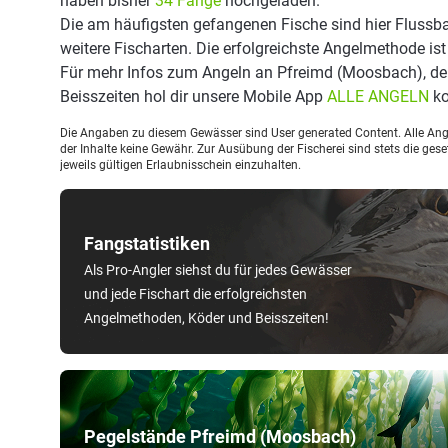
haben bisher
34 Fänge
hochgeladen.
Die am häufigsten gefangenen Fische sind hier Flussba
weitere Fischarten. Die erfolgreichste Angelmethode is
Für mehr Infos zum Angeln an Pfreimd (Moosbach), d
Beisszeiten hol dir unsere Mobile App
ALLE ANGELN
ko
Die Angaben zu diesem Gewässer sind User generated Content. Alle Ange
der Inhalte keine Gewähr. Zur Ausübung der Fischerei sind stets die ge
jeweils gültigen Erlaubnisschein einzuhalten.
Fangstatistiken
Als Pro-Angler siehst du für jedes Gewässer
und jede Fischart die erfolgreichsten
Angelmethoden, Köder und Beisszeiten!
Pegelstände Pfreimd (Moosbach)