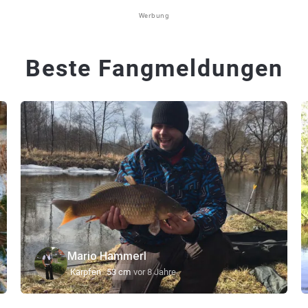
Werbung
Beste Fangmeldungen
Mario Hammerl
Karpfen
53 cm
vor 8 Jahre