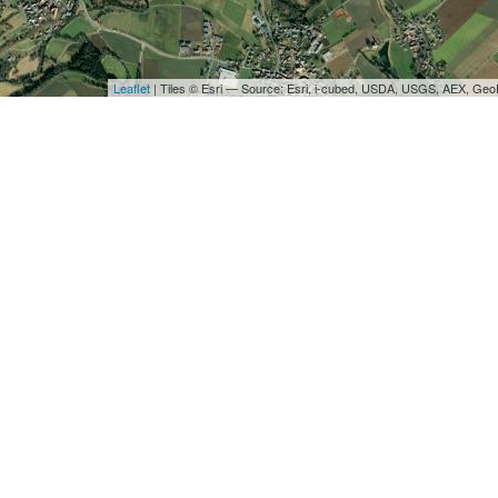
Leaflet
| Tiles © Esri — Source: Esri, i-cubed, USDA, USGS, AEX, Ge