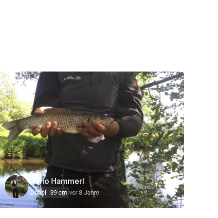
Mario Hammerl
Döbel
39 cm
vor 8 Jahre