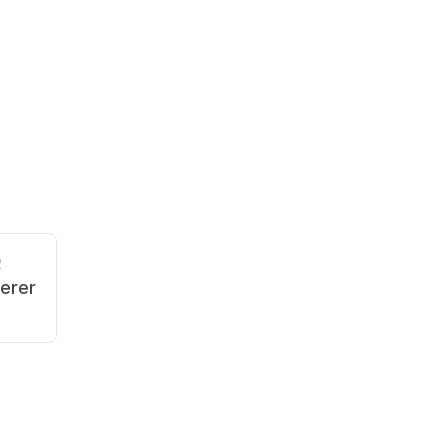
2
erer