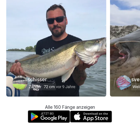
schisser
sve
Zander
72 cm
vor 9 Jahre
Wel
Alle 160 Fänge anzeigen