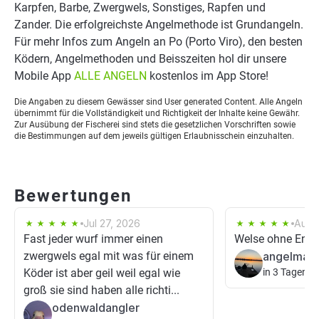
Karpfen, Barbe, Zwergwels, Sonstiges, Rapfen und
Zander. Die erfolgreichste Angelmethode ist Grundangeln.
Für mehr Infos zum Angeln an Po (Porto Viro), den besten
Ködern, Angelmethoden und Beisszeiten hol dir unsere
Mobile App
ALLE ANGELN
kostenlos im App Store!
Die Angaben zu diesem Gewässer sind User generated Content. Alle Angeln
übernimmt für die Vollständigkeit und Richtigkeit der Inhalte keine Gewähr.
Zur Ausübung der Fischerei sind stets die gesetzlichen Vorschriften sowie
die Bestimmungen auf dem jeweils gültigen Erlaubnisschein einzuhalten.
Bewertungen
Jul 27, 2026
Aug 
Fast jeder wurf immer einen
Welse ohne Ende
zwergwels egal mit was für einem
angelmafi
Köder ist aber geil weil egal wie
in 3 Tagen
groß sie sind haben alle richti...
odenwaldangler