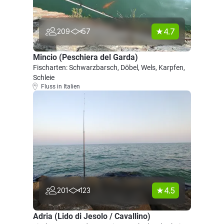
4.7
209
57
Mincio (Peschiera del Garda)
Fischarten: Schwarzbarsch, Döbel, Wels, Karpfen,
Schleie
Fluss in Italien
4.5
201
123
Adria (Lido di Jesolo / Cavallino)