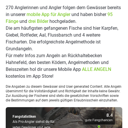
270 Anglerinnen und Angler folgen dem Gewässer bereits
in unserer
mobile App für Angler
und haben bisher
95
Fänge
und
drei Bilder
hochgeladen.
Die am häufigsten gefangenen Fische sind hier Karpfen,
Giebel, Rotfeder, Aal, Flussbarsch und 4 weitere
Fischarten. Die erfolgreichste Angelmethode ist
Grundangeln.
Für mehr Infos zum Angeln an Rückhaltebecken
Hahnefeld, den besten Ködern, Angelmethoden und
Beisszeiten hol dir unsere Mobile App
ALLE ANGELN
kostenlos im App Store!
Die Angaben zu diesem Gewässer sind User generated Content. Alle Angeln
übernimmt für die Vollständigkeit und Richtigkeit der Inhalte keine Gewähr.
Zur Ausübung der Fischerei sind stets die gesetzlichen Vorschriften sowie
die Bestimmungen auf dem jeweils gültigen Erlaubnisschein einzuhalten.
Fangstatistiken
Als Pro-Angler siehst du für
jedes Gewässer und jede