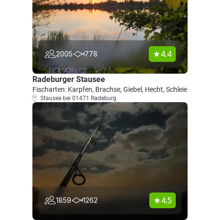
4.4
2005
778
Radeburger Stausee
Fischarten: Karpfen, Brachse, Giebel, Hecht, Schleie
Stausee bei 01471 Radeburg
4.5
1859
1262