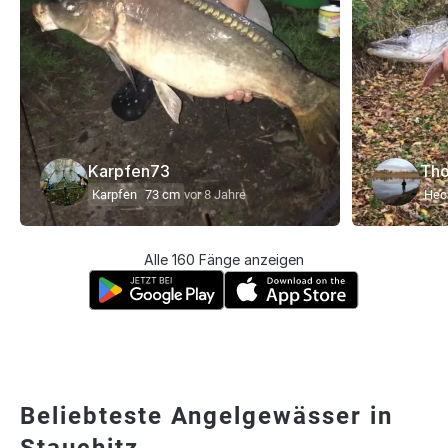
Karpfen73
Th
Karpfen
73 cm
vor 8 Jahre
Hec
Alle 160 Fänge anzeigen
Beliebteste Angelgewässer in