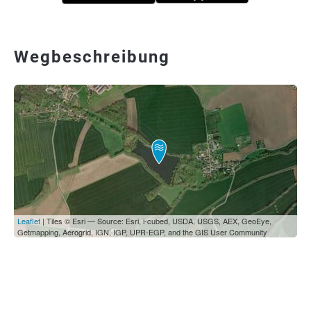
Wegbeschreibung
Leaflet
| Tiles © Esri — Source: Esri, i-cubed, USDA, USGS, AEX, GeoEye,
Getmapping, Aerogrid, IGN, IGP, UPR-EGP, and the GIS User Community