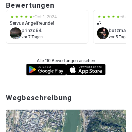
Bewertungen
Oct 1, 2024
Aug 
Servus Angelfreunde!
🎣
prinzo94
butzma87
vor 7 Tagen
vor 5 Tagen
Alle 110 Bewertungen ansehen
Wegbeschreibung