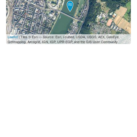
Leaflet
| Tiles © Esri — Source: Esri, i-cubed, USDA, USGS, AEX, GeoEye,
Getmapping, Aerogrid, IGN, IGP, UPR-EGP, and the GIS User Community