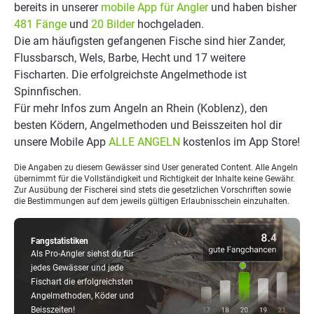
bereits in unserer
mobile App für Angler
und haben bisher
481 Fänge
und
20 Bilder
hochgeladen.
Die am häufigsten gefangenen Fische sind hier Zander,
Flussbarsch, Wels, Barbe, Hecht und 17 weitere
Fischarten. Die erfolgreichste Angelmethode ist
Spinnfischen.
Für mehr Infos zum Angeln an Rhein (Koblenz), den
besten Ködern, Angelmethoden und Beisszeiten hol dir
unsere Mobile App
ALLE ANGELN
kostenlos im App Store!
Die Angaben zu diesem Gewässer sind User generated Content. Alle Angeln
übernimmt für die Vollständigkeit und Richtigkeit der Inhalte keine Gewähr.
Zur Ausübung der Fischerei sind stets die gesetzlichen Vorschriften sowie
die Bestimmungen auf dem jeweils gültigen Erlaubnisschein einzuhalten.
Fangstatistiken
Als Pro-Angler siehst du für
jedes Gewässer und jede
Fischart die erfolgreichsten
Angelmethoden, Köder und
Beisszeiten!