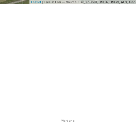
Leaflet
| Tiles © Esri — Source: Esri, i-cubed, USDA, USGS, AEX, Ge
Werbung