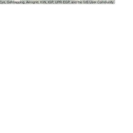
oEye, Getmapping, Aerogrid, IGN, IGP, UPR-EGP, and the GIS User Community