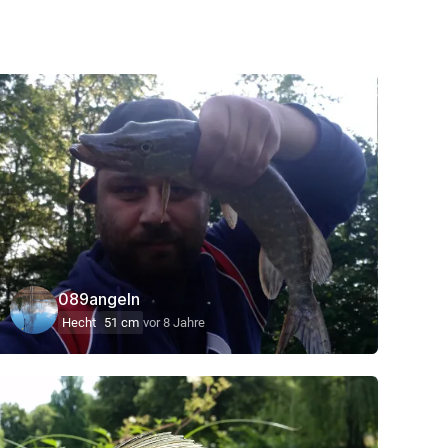
089angeln
Hecht
51 cm
vor 8 Jahre