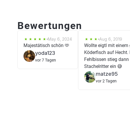
Bewertungen
May 6, 2024
Aug 6, 2019
Majestätisch schön 🫶
Wollte eigtl mit einem
Köderfisch auf Hecht.
yoda123
Fehlbissen stieg dann
vor 7 Tagen
Stachelritter ein 😅
matze95
vor 2 Tagen