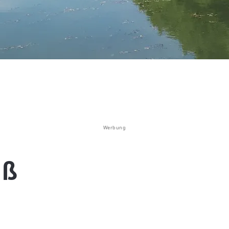
Werbung
oß