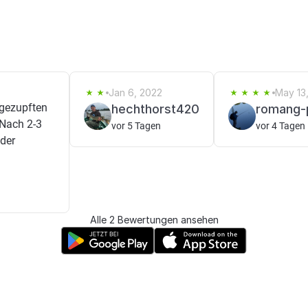
Jan 6, 2022
May 13
 gezupften
hechthorst420
romang-
 Nach 2-3
vor 5 Tagen
vor 4 Tagen
 der
Alle 2 Bewertungen ansehen