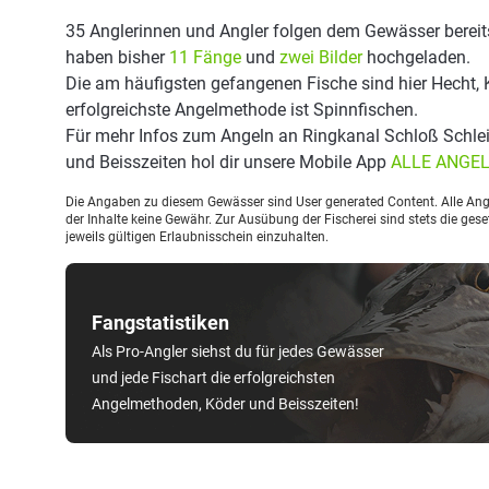
35 Anglerinnen und Angler folgen dem Gewässer bereit
haben bisher
11 Fänge
und
zwei Bilder
hochgeladen.
Die am häufigsten gefangenen Fische sind hier Hecht, 
erfolgreichste Angelmethode ist Spinnfischen.
Für mehr Infos zum Angeln an Ringkanal Schloß Schle
und Beisszeiten hol dir unsere Mobile App
ALLE ANGE
Die Angaben zu diesem Gewässer sind User generated Content. Alle Ange
der Inhalte keine Gewähr. Zur Ausübung der Fischerei sind stets die ge
jeweils gültigen Erlaubnisschein einzuhalten.
Fangstatistiken
Als Pro-Angler siehst du für jedes Gewässer
und jede Fischart die erfolgreichsten
Angelmethoden, Köder und Beisszeiten!